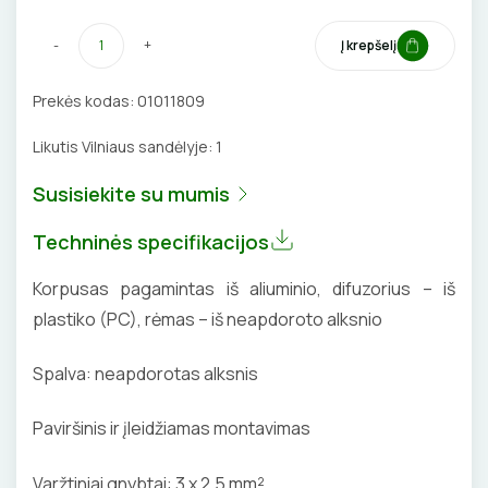
DAIKTADĖŽĖS
SROVĖS TRANSFORMATORIAI
TERMO VAMZDELIAI, PIRŠTINĖS
-
+
Į krepšelį
ŽIBINTUVĖLIAI
TVIRTINIMO DETALĖS
Prekės kodas:
01011809
PRATRAUKIKLIAI
GRINDINĖS DĖŽUTĖS
Likutis Vilniaus sandėlyje:
1
BŪGNAI KABELIŲ VYNIOJIMUI
VENTILIATORIAI
Susisiekite su mumis
GRĘŽIMO KARŪNOS, GRĄŽTAI
BATERIJOS
Techninės specifikacijos
GULSČIUKAI
EL. SKAMBUČIAI
Korpusas pagamintas iš aliuminio, difuzorius – iš
plastiko (PC), rėmas – iš neapdoroto alksnio
ETIKEČIŲ SPAUSDINTUVAI
ŽAIBOSAUGA IR ĮŽEMINIMAS
Spalva: neapdorotas alksnis
PJOVIMO ĮRANKIAI
GELINĖS JUNGTYS
Paviršinis ir įleidžiamas montavimas
KALIMO ĮRANKIAI
Varžtiniai gnybtai: 3 x 2,5 mm²