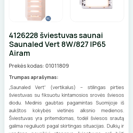
Pirties apšvietimas
Augalų apšvietimas
LAUKO ŠVIESTUVAI
4126228 šviestuvas saunai
Saunaled Vert 8W/827 IP65
Lubiniai šviestuvai
APŠVIETIMO SISTEMOS
Airam
Pakabinami šviestuvai
LED juostų profiliai, priedai
LEMPOS IR KITI PRIEDAI
Prekės kodas: 01011809
Sieniniai šviestuvai
LED juostos
LED lempos
Trumpas aprašymas:
Pastatomi šviestuvai, stulpeliai
Bėginės apšvietimo sistemos
Tradicinės lempos
„Saunaled Vert“ (vertikalus) – stilingas pirties
Įmontuojami šviestuvai
JUNGIKLIAI, KIŠTUKINIAI LIZDAI
Magnetinės apšvietimo sistemos
šviestuvas su fiksuotu kintamosios srovės šviesos
Specialios paskirties lempos
Šviestuvai nuo judesio
diodu. Medinis gaubtas pagamintas Suomijoje iš
ĮKROVIMO SPRENDIMAI
MONTAŽINĖS DĖŽUTĖS
Maitinimo šaltiniai
aukštos kokybės vietinės alksnio medienos.
Gatvių, parkų šviestuvai
Šviestuvas yra pritemdomas, todėl šviesos srautą
Įkrovimo stotelės
ATSUKTUVAI
AUTOMATINIAI JUNGIKLIAI
Valdikliai, pulteliai
VAMZDŽIAI, GOFROS
galima reguliuoti pagal skirtingas situacijas. Dulkių ir
Įkrovimo kabeliai
Judesio davikliai