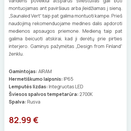
vandens poveikiui atsparus šviestuvas gali būti
ELEKTRINIS ŠILDYMAS
REPLĖS
KONTAKTORIAI
KANALAI, KOPETĖLĖS
Nešiojami įkrovikliai
montuojamas ant paviršiaus arba įleidžiamas į sieną.
Šviestuvų priedai
Šildymo kilimėliai
VANDENINIS ŠILDYMAS
„Saunaled Vert“ taip pat galima montuoti kampe. Prieš
PRESAI
KIRTIKLIAI
SKYDAI
Stovai stotelėms
naudojimą rekomenduojame medines dalis apdoroti
Šildymo kabeliai
Grindų šildymo vamzdžiai
VAMZDŽIŲ ŠILDYMAS
Dinaminis valdymas
PEILIAI
medienos apsaugos priemone. Medieną taip pat
RELĖS
PRAMONINĖS JUNGTYS
Termostatai
galima beicuoti atskirai, kad ji derėtų prie pirties
Grindų šildymo kolektoriai
Priedai
Vamzdžių apsauga nuo užšalimo
APSAUGA NUO APLEDĖJIMO
KIRPIMO ĮRANKIAI
SKAITIKLIAI
interjero. Gaminys pažymėtas „Design from Finland“
GNYBTAI
Veidrodžių apsauga nuo rasojimo
Terminės pavaro kolektoriams
ženklu.
Vamzdžių temperatūros palaikymas
Latakų, lietvamzdžių ir stogų apsauga nuo
Instaliaciniai priedai
ŠILDYMO VALDYMAS
IZOLIACIJOS NUĖMIMO ĮRANKIAI
APSAUGA NUO VIRŠĮTAMPIŲ
ANTGALIAI
Termostatai
apledėjimo
Izoliacinės plokštės
Gamintojas:
AIRAM
Radiatorių termostatai
Laiptų ir įvažiavimų apsauga nuo apledėjimo
MATAVIMO ĮRANKIAI
VARIKLIO JUNGIKLIAI
KABELIAI, LAIDAI
Hermetiškumo laipsnis:
IP65
Šildytuvai
Kolektorinės spintelės
Lemputės lizdas:
Integruotas LED
ĮRANKIŲ RINKINIAI
MYGTUKAI
ILGIKLIAI/ KIŠTUKAI
Šviesos spalvos tempetarūra:
2700K
Izoliacinės plokštės
Spalva:
Rusva
PIRŠTINĖS
IŠMANŪS NAMAI
IZOLIACINĖS JUOSTOS
82.99 €
CHEMIJA
DŪMŲ DETEKTORIAI
SANDARIKLIAI