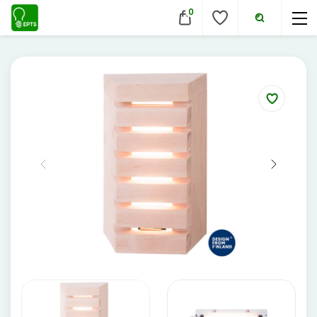
0
VIDAUS ŠVIESTUVAI
Lubiniai šviestuvai
Pakabinami šviestuvai
Sieniniai šviestuvai
Įmontuojami šviestuvai
Pastatomi šviestuvai
Evakuaciniai šviestuvai
Šviestuvai nuo judesio
Aukštų patalpų šviestuvai