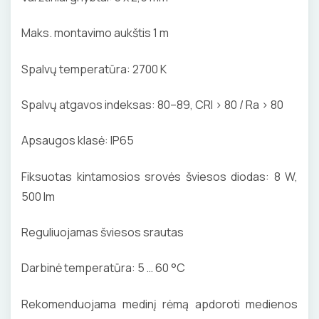
LITAVIMO, KLIJAVIMO ĮRANKIAI
Maks. montavimo aukštis 1 m
ELEKTRINIAI ĮRANKIAI
Spalvų temperatūra: 2700 K
ŽYMEKLIAI
Spalvų atgavos indeksas: 80–89, CRI > 80 / Ra > 80
Apsaugos klasė: IP65
Fiksuotas kintamosios srovės šviesos diodas: 8 W,
500 lm
Reguliuojamas šviesos srautas
Darbinė temperatūra: 5 … 60 °C
Rekomenduojama medinį rėmą apdoroti medienos