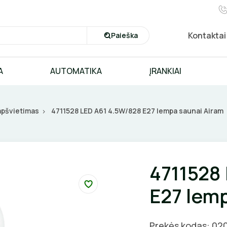
Kontaktai
Paieška
A
AUTOMATIKA
ĮRANKIAI
 apšvietimas
4711528 LED A61 4.5W/828 E27 lempa saunai Airam
4711528
E27 lem
Prekės kodas: 02