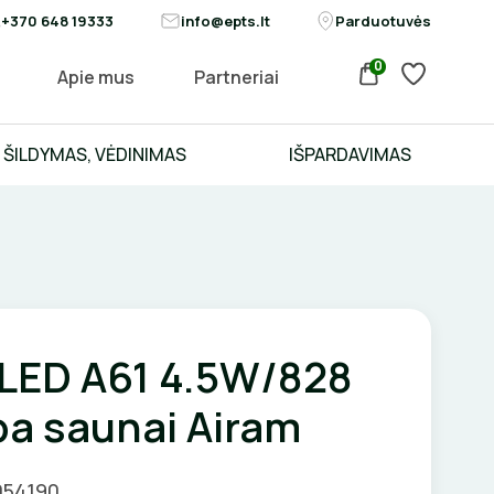
+370 648 19333
info@epts.lt
Parduotuvės
0
Apie mus
Partneriai
ŠILDYMAS, VĖDINIMAS
IŠPARDAVIMAS
 LED A61 4.5W/828
pa saunai Airam
054190