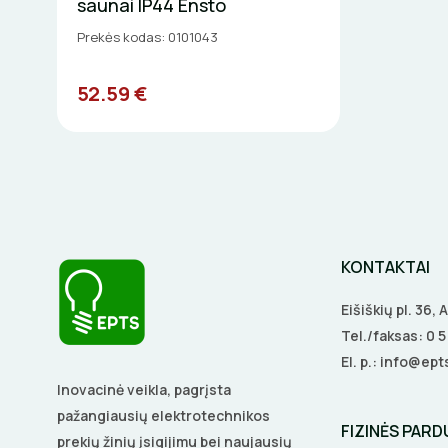
saunai IP44 Ensto
Prekės kodas: 0101043
52.59 €
KONTAKTAI
Eišiškių pl. 36,
Tel./faksas:
0 
El. p.:
info@epts
Inovacinė veikla, pagrįsta
pažangiausių elektrotechnikos
FIZINĖS PAR
prekių žinių įsigijimu bei naujausių