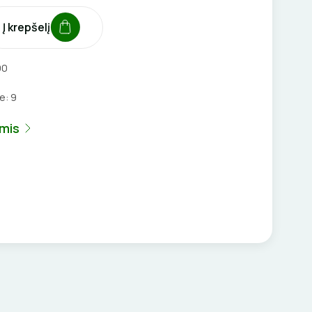
Į krepšelį
90
je:
9
umis