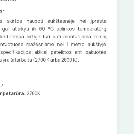
s:
s skirtos naudoti aukštesnėje nei įprastai
gali atlaikyti iki 60 °C aplinkos temperatūrą.
 kad lempa pirtyje turi būti montuojama žemai,
ontuotuose mažesniame nei 1 metro aukštyje.
pecifikacijos aiškiai pateiktos ant pakuotės.
yra šiltai balta (2700 K arba 2800 K).
27
empetarūra:
2700K