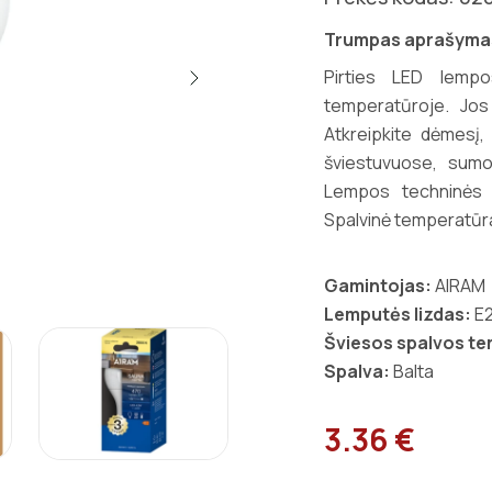
Trumpas aprašyma
Pirties LED lempo
temperatūroje. Jos 
Atkreipkite dėmesį,
šviestuvuose, sum
Lempos techninės s
Spalvinė temperatūra 
Gamintojas:
AIRAM
Lemputės lizdas:
E
Šviesos spalvos t
Spalva:
Balta
3.36 €