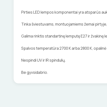
Pirties LED lempos komponentai yra atsparūs auk
Tinka šviestuvams, montuojamiems žemai pirtyje, 
Galima rinktis standartinę lemputę E27 ir žvakinę 
Spalvos temperatūra 2700 K arba 2800 K, opalinė
Nespindi UV ir IR spindulių.
Be gyvsidabrio.