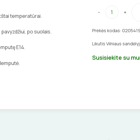
-
+
štai temperatūrai.
Prekės kodas:
020541
pavyzdžiui, po suolais.
Likutis Vilniaus sandėly
lemputę E14.
Susisiekite su m
 lemputė.