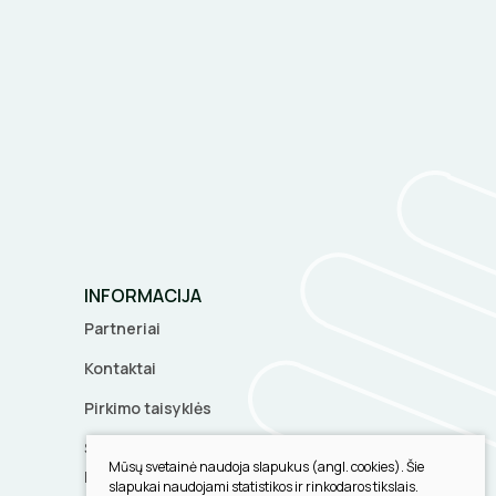
INFORMACIJA
Partneriai
Kontaktai
Pirkimo taisyklės
Slapukų parinktys
Mūsų svetainė naudoja slapukus (angl. cookies). Šie
Privatumo politika
slapukai naudojami statistikos ir rinkodaros tikslais.