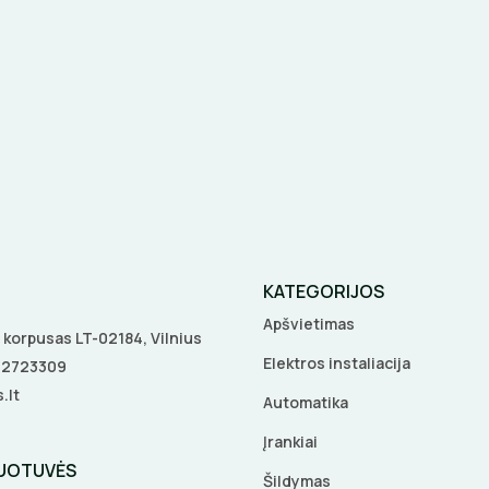
KATEGORIJOS
Apšvietimas
 A korpusas LT-02184, Vilnius
Elektros instaliacija
5 2723309
.lt
Automatika
Įrankiai
DUOTUVĖS
Šildymas