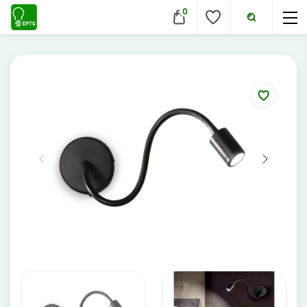
0
VIDAUS ŠVIESTUVAI
Lubiniai šviestuvai
Pakabinami šviestuvai
Sieniniai šviestuvai
Įmontuojami šviestuvai
Pastatomi šviestuvai
Evakuaciniai šviestuvai
Šviestuvai nuo judesio
Aukštų patalpų šviestuvai