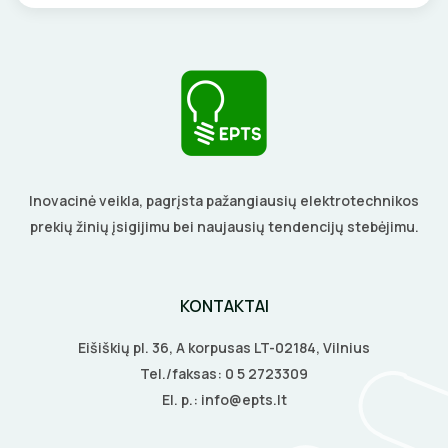
DAIKTADĖŽĖS
SROVĖS TRANSFORMATORIAI
TERMO VAMZDELIAI, PIRŠTINĖS
ŽIBINTUVĖLIAI
TVIRTINIMO DETALĖS
PRATRAUKIKLIAI
GRINDINĖS DĖŽUTĖS
BŪGNAI KABELIŲ VYNIOJIMUI
VENTILIATORIAI
Inovacinė veikla, pagrįsta pažangiausių elektrotechnikos
GRĘŽIMO KARŪNOS, GRĄŽTAI
BATERIJOS
prekių žinių įsigijimu bei naujausių tendencijų stebėjimu.
GULSČIUKAI
EL. SKAMBUČIAI
KONTAKTAI
ETIKEČIŲ SPAUSDINTUVAI
ŽAIBOSAUGA IR ĮŽEMINIMAS
Eišiškių pl. 36, A korpusas LT-02184, Vilnius
PJOVIMO ĮRANKIAI
GELINĖS JUNGTYS
Tel./faksas:
0 5 2723309
El. p.:
info@epts.lt
KALIMO ĮRANKIAI