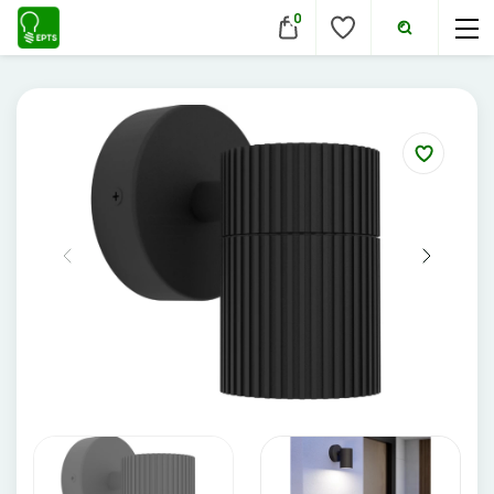
0
VIDAUS ŠVIESTUVAI
Lubiniai šviestuvai
Pakabinami šviestuvai
Sieniniai šviestuvai
Įmontuojami šviestuvai
Pastatomi šviestuvai
Evakuaciniai šviestuvai
Šviestuvai nuo judesio
Aukštų patalpų šviestuvai