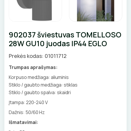
Pirties apšvietimas
Augalų apšvietimas
LAUKO ŠVIESTUVAI
902037 šviestuvas TOMELLOSO
28W GU10 juodas IP44 EGLO
Lubiniai šviestuvai
APŠVIETIMO SISTEMOS
Prekės kodas: 01011712
Pakabinami šviestuvai
LED juostų profiliai, priedai
LEMPOS IR KITI PRIEDAI
Sieniniai šviestuvai
Trumpas aprašymas:
LED juostos
LED lempos
Korpuso medžiaga: aliuminis
Pastatomi šviestuvai, stulpeliai
Bėginės apšvietimo sistemos
Stiklo / gaubto medžiaga: stiklas
Tradicinės lempos
Įmontuojami šviestuvai
JUNGIKLIAI, KIŠTUKINIAI LIZDAI
Stiklo / gaubto spalva: skaidri
Magnetinės apšvietimo sistemos
Specialios paskirties lempos
Šviestuvai nuo judesio
Įtampa: 220-240 V
ĮKROVIMO SPRENDIMAI
MONTAŽINĖS DĖŽUTĖS
Maitinimo šaltiniai
Gatvių, parkų šviestuvai
Dažnis: 50/60 Hz
Įkrovimo stotelės
ATSUKTUVAI
AUTOMATINIAI JUNGIKLIAI
Valdikliai, pulteliai
VAMZDŽIAI, GOFROS
Išmatavimai:
Įkrovimo kabeliai
Judesio davikliai