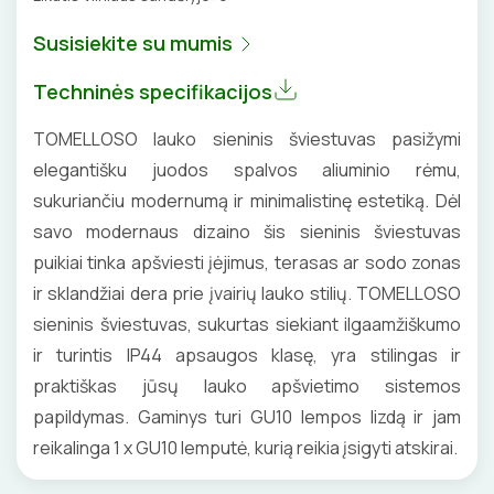
DAIKTADĖŽĖS
SROVĖS TRANSFORMATORIAI
TERMO VAMZDELIAI, PIRŠTINĖS
Susisiekite su mumis
ŽIBINTUVĖLIAI
TVIRTINIMO DETALĖS
Techninės specifikacijos
PRATRAUKIKLIAI
GRINDINĖS DĖŽUTĖS
TOMELLOSO lauko sieninis šviestuvas pasižymi
elegantišku juodos spalvos aliuminio rėmu,
BŪGNAI KABELIŲ VYNIOJIMUI
VENTILIATORIAI
sukuriančiu modernumą ir minimalistinę estetiką. Dėl
GRĘŽIMO KARŪNOS, GRĄŽTAI
BATERIJOS
savo modernaus dizaino šis sieninis šviestuvas
puikiai tinka apšviesti įėjimus, terasas ar sodo zonas
GULSČIUKAI
EL. SKAMBUČIAI
ir sklandžiai dera prie įvairių lauko stilių. TOMELLOSO
sieninis šviestuvas, sukurtas siekiant ilgaamžiškumo
ETIKEČIŲ SPAUSDINTUVAI
ŽAIBOSAUGA IR ĮŽEMINIMAS
ir turintis IP44 apsaugos klasę, yra stilingas ir
praktiškas jūsų lauko apšvietimo sistemos
PJOVIMO ĮRANKIAI
GELINĖS JUNGTYS
papildymas. Gaminys turi GU10 lempos lizdą ir jam
KALIMO ĮRANKIAI
reikalinga 1 x GU10 lemputė, kurią reikia įsigyti atskirai.