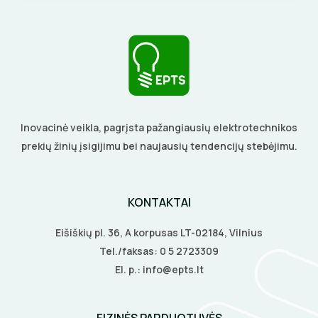
LITAVIMO, KLIJAVIMO ĮRANKIAI
ELEKTRINIAI ĮRANKIAI
ŽYMEKLIAI
Inovacinė veikla, pagrįsta pažangiausių elektrotechnikos
prekių žinių įsigijimu bei naujausių tendencijų stebėjimu.
KONTAKTAI
Eišiškių pl. 36, A korpusas LT-02184, Vilnius
Tel./faksas:
0 5 2723309
El. p.:
info@epts.lt