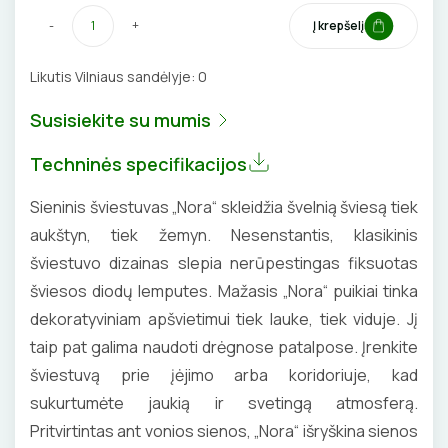
DAIKTADĖŽĖS
SROVĖS TRANSFORMATORIAI
TERMO VAMZDELIAI, PIRŠTINĖS
-
+
Į krepšelį
ŽIBINTUVĖLIAI
TVIRTINIMO DETALĖS
Likutis Vilniaus sandėlyje:
0
PRATRAUKIKLIAI
GRINDINĖS DĖŽUTĖS
Susisiekite su mumis
BŪGNAI KABELIŲ VYNIOJIMUI
VENTILIATORIAI
Techninės specifikacijos
GRĘŽIMO KARŪNOS, GRĄŽTAI
Sieninis šviestuvas „Nora“ skleidžia švelnią šviesą tiek
BATERIJOS
aukštyn, tiek žemyn. Nesenstantis, klasikinis
GULSČIUKAI
EL. SKAMBUČIAI
šviestuvo dizainas slepia nerūpestingas fiksuotas
šviesos diodų lemputes. Mažasis „Nora“ puikiai tinka
ETIKEČIŲ SPAUSDINTUVAI
ŽAIBOSAUGA IR ĮŽEMINIMAS
dekoratyviniam apšvietimui tiek lauke, tiek viduje. Jį
taip pat galima naudoti drėgnose patalpose. Įrenkite
PJOVIMO ĮRANKIAI
GELINĖS JUNGTYS
šviestuvą prie įėjimo arba koridoriuje, kad
sukurtumėte jaukią ir svetingą atmosferą.
KALIMO ĮRANKIAI
Pritvirtintas ant vonios sienos, „Nora“ išryškina sienos