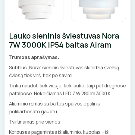
Pirties apšvietimas
Augalų apšvietimas
LAUKO ŠVIESTUVAI
Lauko sieninis šviestuvas Nora
7W 3000K IP54 baltas Airam
Lubiniai šviestuvai
APŠVIETIMO SISTEMOS
Trumpas aprašymas:
Pakabinami šviestuvai
LED juostų profiliai, priedai
LEMPOS IR KITI PRIEDAI
Subtilus „Nora“ sieninis šviestuvas skleidžia švelnią
Sieniniai šviestuvai
LED juostos
šviesą tiek virš, tiek po savimi.
LED lempos
Pastatomi šviestuvai, stulpeliai
Bėginės apšvietimo sistemos
Tinka naudoti tiek viduje, tiek lauke, taip pat drėgnose
Tradicinės lempos
Įmontuojami šviestuvai
JUNGIKLIAI, KIŠTUKINIAI LIZDAI
patalpose. Nekeičiamas LED 7 W 280 lm 3000 K.
Magnetinės apšvietimo sistemos
Specialios paskirties lempos
Šviestuvai nuo judesio
Aliuminio rėmas su baltos spalvos opaliniu
ĮKROVIMO SPRENDIMAI
MONTAŽINĖS DĖŽUTĖS
Maitinimo šaltiniai
polikarbonato gaubtu.
Gatvių, parkų šviestuvai
Įkrovimo stotelės
ATSUKTUVAI
Tvirtinamas prie sienos.
AUTOMATINIAI JUNGIKLIAI
Valdikliai, pulteliai
VAMZDŽIAI, GOFROS
Įkrovimo kabeliai
Korpusas pagamintas iš aliuminio, kupolas – iš
Judesio davikliai