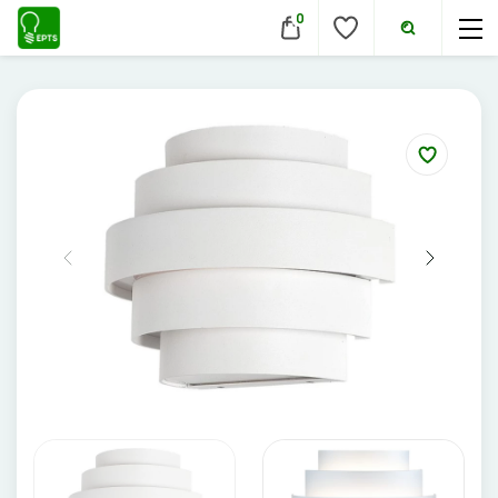
0
VIDAUS ŠVIESTUVAI
Lubiniai šviestuvai
Pakabinami šviestuvai
Sieniniai šviestuvai
Įmontuojami šviestuvai
Pastatomi šviestuvai
Evakuaciniai šviestuvai
Šviestuvai nuo judesio
Aukštų patalpų šviestuvai