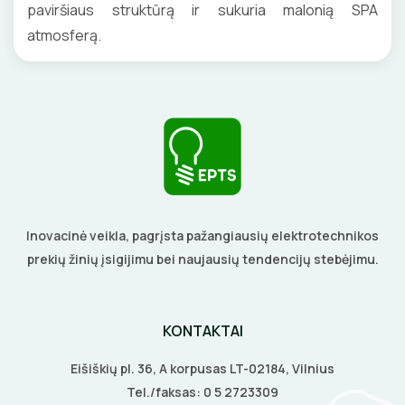
LITAVIMO, KLIJAVIMO ĮRANKIAI
paviršiaus struktūrą ir sukuria malonią SPA
atmosferą.
ELEKTRINIAI ĮRANKIAI
ŽYMEKLIAI
Inovacinė veikla, pagrįsta pažangiausių elektrotechnikos
prekių žinių įsigijimu bei naujausių tendencijų stebėjimu.
KONTAKTAI
Eišiškių pl. 36, A korpusas LT-02184, Vilnius
Tel./faksas:
0 5 2723309