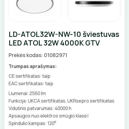
Pirties apšvietimas
Augalų apšvietimas
LAUKO ŠVIESTUVAI
LD-ATOL32W-NW-10 šviestuvas
LED ATOL 32W 4000K GTV
Lubiniai šviestuvai
APŠVIETIMO SISTEMOS
Prekės kodas: 01082971
Pakabinami šviestuvai
LED juostų profiliai, priedai
LEMPOS IR KITI PRIEDAI
Sieniniai šviestuvai
Trumpas aprašymas:
LED juostos
LED lempos
CE sertifikatas: taip
Pastatomi šviestuvai, stulpeliai
Bėginės apšvietimo sistemos
EAC sertifikatas: taip
Tradicinės lempos
Įmontuojami šviestuvai
JUNGIKLIAI, KIŠTUKINIAI LIZDAI
Magnetinės apšvietimo sistemos
Liumenai: 2560 lm
Specialios paskirties lempos
Šviestuvai nuo judesio
Funkcija: UKCA sertifikatas, UKRsepro sertifikatas
ĮKROVIMO SPRENDIMAI
MONTAŽINĖS DĖŽUTĖS
Maitinimo šaltiniai
Vidutinis patvarumas: 40000 h
Gatvių, parkų šviestuvai
Įkrovimo stotelės
Apsaugos nuo elektros smūgio klasė I
ATSUKTUVAI
AUTOMATINIAI JUNGIKLIAI
Valdikliai, pulteliai
VAMZDŽIAI, GOFROS
Spindulio kampas: 120⁰
Įkrovimo kabeliai
Judesio davikliai