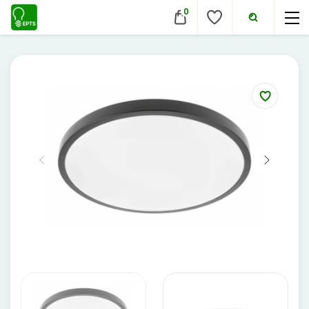
0
VIDAUS ŠVIESTUVAI
Lubiniai šviestuvai
Pakabinami šviestuvai
Sieniniai šviestuvai
Įmontuojami šviestuvai
Pastatomi šviestuvai
Evakuaciniai šviestuvai
Šviestuvai nuo judesio
Aukštų patalpų šviestuvai