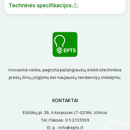
DAIKTADĖŽĖS
SROVĖS TRANSFORMATORIAI
TERMO VAMZDELIAI, PIRŠTINĖS
Techninės specifikacijos
ŽIBINTUVĖLIAI
TVIRTINIMO DETALĖS
PRATRAUKIKLIAI
GRINDINĖS DĖŽUTĖS
BŪGNAI KABELIŲ VYNIOJIMUI
VENTILIATORIAI
GRĘŽIMO KARŪNOS, GRĄŽTAI
BATERIJOS
Inovacinė veikla, pagrįsta pažangiausių elektrotechnikos
GULSČIUKAI
EL. SKAMBUČIAI
prekių žinių įsigijimu bei naujausių tendencijų stebėjimu.
ETIKEČIŲ SPAUSDINTUVAI
ŽAIBOSAUGA IR ĮŽEMINIMAS
KONTAKTAI
PJOVIMO ĮRANKIAI
GELINĖS JUNGTYS
Eišiškių pl. 36, A korpusas LT-02184, Vilnius
KALIMO ĮRANKIAI
Tel./faksas:
0 5 2723309
El. p.:
info@epts.lt