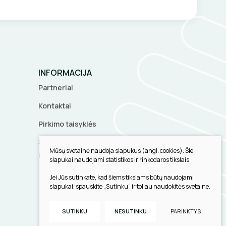
INFORMACIJA
Partneriai
Kontaktai
Pirkimo taisyklės
Slapukų parinktys
Mūsų svetainė naudoja slapukus (angl. cookies). Šie
Privatumo politika
slapukai naudojami statistikos ir rinkodaros tikslais.
Jei Jūs sutinkate, kad šiems tikslams būtų naudojami
slapukai, spauskite „Sutinku“ ir toliau naudokitės svetaine.
Sukurta:
TEXUS
SUTINKU
NESUTINKU
PARINKTYS