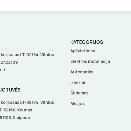
KATEGORIJOS
Apšvietimas
 A korpusas LT-02184, Vilnius
Elektros instaliacija
5 2723309
.lt
Automatika
Įrankiai
DUOTUVĖS
Šildymas
 A korpusas LT-02184, Vilnius
Akcijos
 LT-52168, Kaunas
-91108, Klaipėda