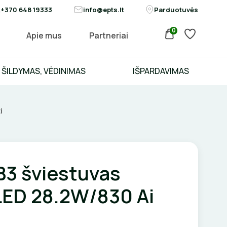
+370 648 19333
info@epts.lt
Parduotuvės
0
Apie mus
Partneriai
ŠILDYMAS, VĖDINIMAS
IŠPARDAVIMAS
i
3 šviestuvas
LED 28.2W/830 Ai