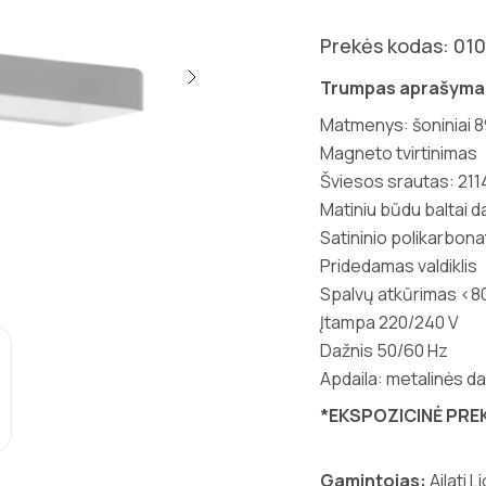
Prekės kodas: 01
Trumpas aprašyma
Matmenys: šoniniai 8
Magneto tvirtinimas
Šviesos srautas: 211
Matiniu būdu baltai 
Satininio polikarbonat
Pridedamas valdiklis
Spalvų atkūrimas <8
Įtampa 220/240 V
Dažnis 50/60 Hz
Apdaila: metalinės d
*EKSPOZICINĖ PRE
Gamintojas:
Ailati L