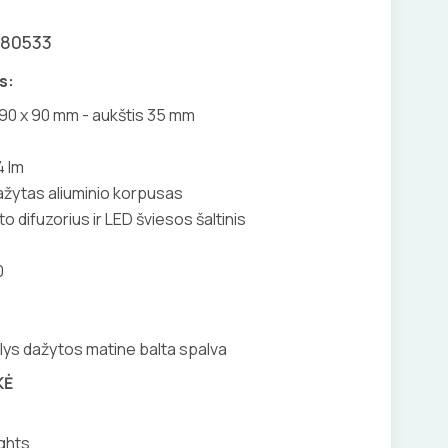
080533
s:
90 x 90 mm - aukštis 35 mm
4 lm
dažytas aliuminio korpusas
o difuzorius ir LED šviesos šaltinis
0
alys dažytos matine balta spalva
KĖ
ights