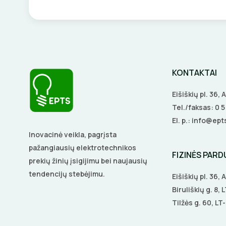
KONTAKTAI
Eišiškių pl. 36,
Tel./faksas:
0 
El. p.:
info@epts
Inovacinė veikla, pagrįsta
pažangiausių elektrotechnikos
FIZINĖS PAR
prekių žinių įsigijimu bei naujausių
tendencijų stebėjimu.
Eišiškių pl. 36,
Biruliškių g. 8,
Tilžės g. 60, LT