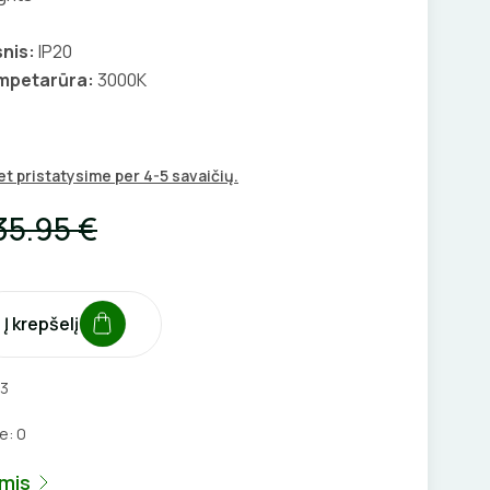
nis:
IP20
empetarūra:
3000K
t pristatysime per 4-5 savaičių.
35.95 €
Į krepšelį
3
je:
0
umis