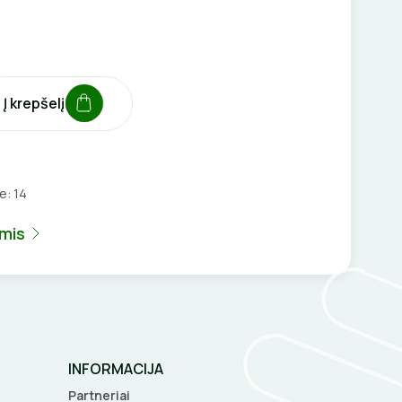
Į krepšelį
je:
14
umis
INFORMACIJA
Partneriai