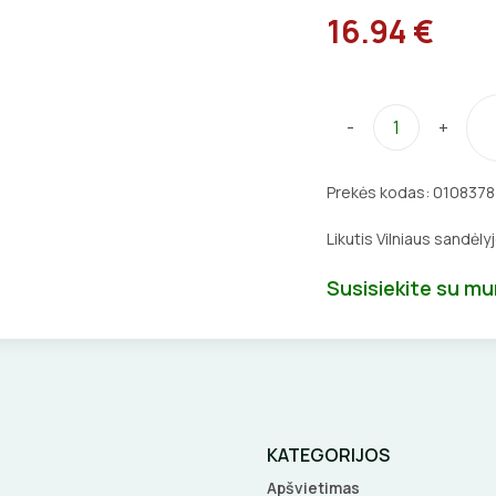
16.94 €
-
+
Prekės kodas:
0108378
Likutis Vilniaus sandėly
Susisiekite su m
KATEGORIJOS
Apšvietimas