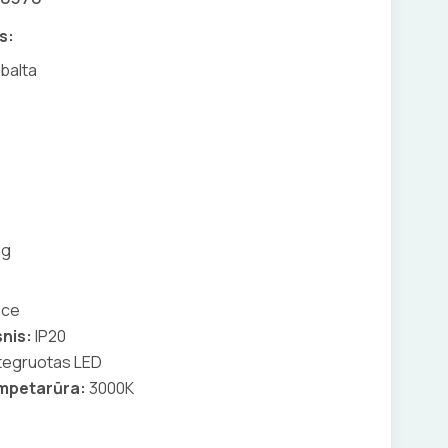
s:
 balta
 g
nce
nis:
IP20
tegruotas LED
empetarūra:
3000K