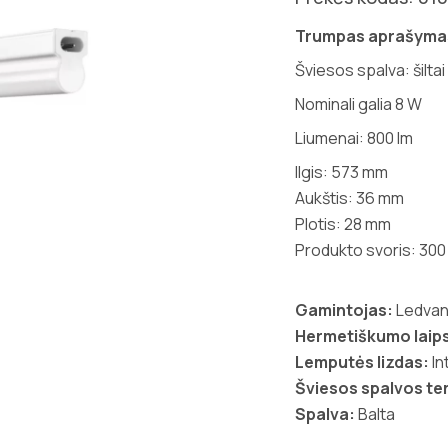
Trumpas aprašyma
Šviesos spalva: šiltai
Nominali galia 8 W
Liumenai: 800 lm
Ilgis: 573 mm
Aukštis: 36 mm
Plotis: 28 mm
Produkto svoris: 300
Gamintojas:
Ledva
Hermetiškumo laips
Lemputės lizdas:
In
Šviesos spalvos t
Spalva:
Balta