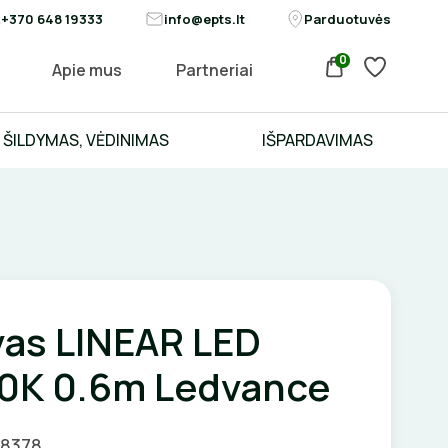
+370 648 19333
info@epts.lt
Parduotuvės
0
Apie mus
Partneriai
ŠILDYMAS, VĖDINIMAS
IŠPARDAVIMAS
vas LINEAR LED
0K 0.6m Ledvance
08378