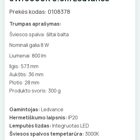
Pirties apšvietimas
Prekės kodas: 0108378
Augalų apšvietimas
Trumpas aprašymas:
LAUKO ŠVIESTUVAI
Šviesos spalva: šiltai balta
Nominali galia 8 W
Lubiniai šviestuvai
APŠVIETIMO SISTEMOS
Liumenai: 800 lm
Pakabinami šviestuvai
LED juostų profiliai, priedai
LEMPOS IR KITI PRIEDAI
Ilgis: 573 mm
Sieniniai šviestuvai
Aukštis: 36 mm
LED juostos
LED lempos
Plotis: 28 mm
Pastatomi šviestuvai, stulpeliai
Bėginės apšvietimo sistemos
Produkto svoris: 300 g
Tradicinės lempos
Įmontuojami šviestuvai
JUNGIKLIAI, KIŠTUKINIAI LIZDAI
Magnetinės apšvietimo sistemos
Specialios paskirties lempos
Šviestuvai nuo judesio
Gamintojas:
Ledvance
ĮKROVIMO SPRENDIMAI
MONTAŽINĖS DĖŽUTĖS
Maitinimo šaltiniai
Hermetiškumo laipsnis:
IP20
Gatvių, parkų šviestuvai
Įkrovimo stotelės
Lemputės lizdas:
Integruotas LED
ATSUKTUVAI
AUTOMATINIAI JUNGIKLIAI
Valdikliai, pulteliai
VAMZDŽIAI, GOFROS
Šviesos spalvos tempetarūra:
3000K
Įkrovimo kabeliai
Judesio davikliai