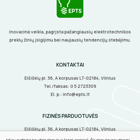
DAIKTADĖŽĖS
SROVĖS TRANSFORMATORIAI
TERMO VAMZDELIAI, PIRŠTINĖS
ŽIBINTUVĖLIAI
TVIRTINIMO DETALĖS
Inovacinė veikla, pagrįsta pažangiausių elektrotechnikos
PRATRAUKIKLIAI
GRINDINĖS DĖŽUTĖS
prekių žinių įsigijimu bei naujausių tendencijų stebėjimu.
BŪGNAI KABELIŲ VYNIOJIMUI
VENTILIATORIAI
GRĘŽIMO KARŪNOS, GRĄŽTAI
KONTAKTAI
BATERIJOS
Eišiškių pl. 36, A korpusas LT-02184, Vilnius
GULSČIUKAI
EL. SKAMBUČIAI
Tel./faksas:
0 5 2723309
El. p.:
info@epts.lt
ETIKEČIŲ SPAUSDINTUVAI
ŽAIBOSAUGA IR ĮŽEMINIMAS
PJOVIMO ĮRANKIAI
GELINĖS JUNGTYS
FIZINĖS PARDUOTUVĖS
KALIMO ĮRANKIAI
Eišiškių pl. 36, A korpusas LT-02184, Vilnius
Biruliškių g. 8, LT-52168, Kaunas