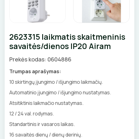
Priedai
SKAITIKLIAI
GNYBTAI
Valdikliai, pulteliai
Pirties apšvietimas
Judesio davikliai
Augalų apšvietimas
APSAUGA NUO VIRŠĮTAMPIŲ
ANTGALIAI
Šviestuvų priedai
2623315 laikmatis skaitmeninis
VARIKLIO JUNGIKLIAI
KABELIAI, LAIDAI
savaitės/dienos IP20 Airam
MYGTUKAI
ILGIKLIAI/ KIŠTUKAI
Prekės kodas: 0604886
IŠMANŪS NAMAI
IZOLIACINĖS JUOSTOS
Trumpas aprašymas:
10 skirtingų įjungimo / išjungimo laikmačių.
DŪMŲ DETEKTORIAI
SANDARIKLIAI
Automatinio įjungimo / išjungimo nustatymas.
SROVĖS TRANSFORMATORIAI
TERMO VAMZDELIAI, PIRŠTINĖS
Atsitiktinis laikmačio nustatymas.
12 / 24 val. rodymas.
TVIRTINIMO DETALĖS
Standartinis ir vasaros laikas.
ATSUKTUVAI
GRINDINĖS DĖŽUTĖS
16 savaitės dienų / dienų derinių.