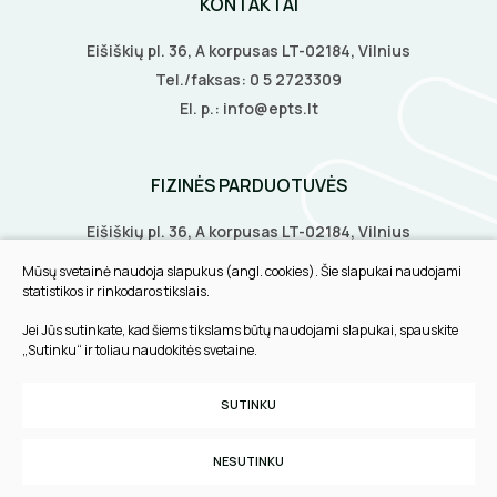
KONTAKTAI
LITAVIMO, KLIJAVIMO ĮRANKIAI
Eišiškių pl. 36, A korpusas LT-02184, Vilnius
Tel./faksas:
0 5 2723309
ELEKTRINIAI ĮRANKIAI
El. p.:
info@epts.lt
ŽYMEKLIAI
FIZINĖS PARDUOTUVĖS
Eišiškių pl. 36, A korpusas LT-02184, Vilnius
Biruliškių g. 8, LT-52168, Kaunas
Mūsų svetainė naudoja slapukus (angl. cookies). Šie slapukai naudojami
Tilžės g. 60, LT-91108, Klaipėda
statistikos ir rinkodaros tikslais.
Jei Jūs sutinkate, kad šiems tikslams būtų naudojami slapukai, spauskite
INFORMACIJA
„Sutinku“ ir toliau naudokitės svetaine.
Pirkimo taisyklės
SUTINKU
Slapukų parinktys
Privatumo politika
NESUTINKU