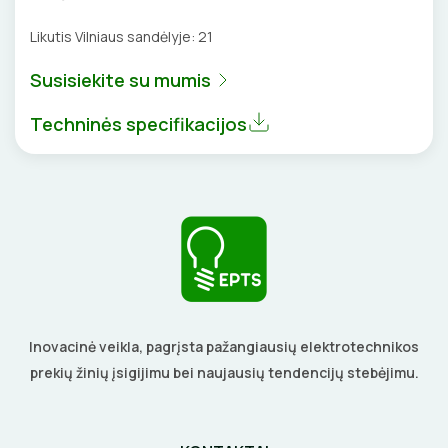
DAIKTADĖŽĖS
Likutis Vilniaus sandėlyje:
21
ŽIBINTUVĖLIAI
Susisiekite su mumis
Techninės specifikacijos
PRATRAUKIKLIAI
BŪGNAI KABELIŲ VYNIOJIMUI
GRĘŽIMO KARŪNOS, GRĄŽTAI
GULSČIUKAI
ETIKEČIŲ SPAUSDINTUVAI
Inovacinė veikla, pagrįsta pažangiausių elektrotechnikos
prekių žinių įsigijimu bei naujausių tendencijų stebėjimu.
PJOVIMO ĮRANKIAI
KALIMO ĮRANKIAI