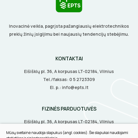
LITAVIMO, KLIJAVIMO ĮRANKIAI
ELEKTRINIAI ĮRANKIAI
Inovacinė veikla, pagrįsta pažangiausių elektrotechnikos
prekių žinių įsigijimu bei naujausių tendencijų stebėjimu.
ŽYMEKLIAI
KONTAKTAI
Eišiškių pl. 36, A korpusas LT-02184, Vilnius
Tel./faksas:
0 5 2723309
El. p.:
info@epts.lt
FIZINĖS PARDUOTUVĖS
Eišiškių pl. 36, A korpusas LT-02184, Vilnius
Biruliškių g. 8, LT-52168, Kaunas
Mūsų svetainė naudoja slapukus (angl. cookies). Šie slapukai naudojami
Tilžės g. 60, LT-91108, Klaipėda