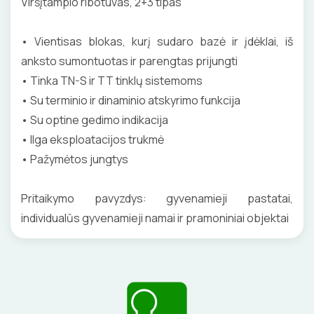
Viršįtampio ribotuvas, 2+3 tipas
DAIKTADĖŽĖS
• Vientisas blokas, kurį sudaro bazė ir įdėklai, iš
ŽIBINTUVĖLIAI
anksto sumontuotas ir parengtas prijungti
• Tinka TN-S ir TT tinklų sistemoms
PRATRAUKIKLIAI
• Su terminio ir dinaminio atskyrimo funkcija
• Su optine gedimo indikacija
BŪGNAI KABELIŲ VYNIOJIMUI
• Ilga eksploatacijos trukmė
GRĘŽIMO KARŪNOS, GRĄŽTAI
• Pažymėtos jungtys
GULSČIUKAI
Pritaikymo pavyzdys: gyvenamieji pastatai,
individualūs gyvenamieji namai ir pramoniniai objektai
ETIKEČIŲ SPAUSDINTUVAI
PJOVIMO ĮRANKIAI
KALIMO ĮRANKIAI