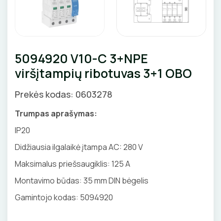
Priedai
SKAITIKLIAI
GNYBTAI
Valdikliai, pulteliai
Pirties apšvietimas
Judesio davikliai
Augalų apšvietimas
APSAUGA NUO VIRŠĮTAMPIŲ
ANTGALIAI
Šviestuvų priedai
5094920 V10-C 3+NPE
VARIKLIO JUNGIKLIAI
KABELIAI, LAIDAI
viršįtampių ribotuvas 3+1 OBO
MYGTUKAI
ILGIKLIAI/ KIŠTUKAI
Prekės kodas: 0603278
IŠMANŪS NAMAI
IZOLIACINĖS JUOSTOS
Trumpas aprašymas:
IP20
DŪMŲ DETEKTORIAI
SANDARIKLIAI
Didžiausia ilgalaikė įtampa AC: 280 V
SROVĖS TRANSFORMATORIAI
TERMO VAMZDELIAI, PIRŠTINĖS
Maksimalus priešsaugiklis: 125 A
Montavimo būdas: 35 mm DIN bėgelis
TVIRTINIMO DETALĖS
Gamintojo kodas: 5094920
ATSUKTUVAI
GRINDINĖS DĖŽUTĖS