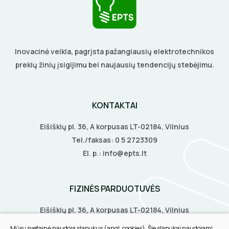
DAIKTADĖŽĖS
ŽIBINTUVĖLIAI
Inovacinė veikla, pagrįsta pažangiausių elektrotechnikos
PRATRAUKIKLIAI
prekių žinių įsigijimu bei naujausių tendencijų stebėjimu.
BŪGNAI KABELIŲ VYNIOJIMUI
KONTAKTAI
GRĘŽIMO KARŪNOS, GRĄŽTAI
Eišiškių pl. 36, A korpusas LT-02184, Vilnius
Tel./faksas:
0 5 2723309
GULSČIUKAI
El. p.:
info@epts.lt
ETIKEČIŲ SPAUSDINTUVAI
FIZINĖS PARDUOTUVĖS
PJOVIMO ĮRANKIAI
Eišiškių pl. 36, A korpusas LT-02184, Vilnius
KALIMO ĮRANKIAI
Biruliškių g. 8, LT-52168, Kaunas
Mūsų svetainė naudoja slapukus (angl. cookies). Šie slapukai naudojami