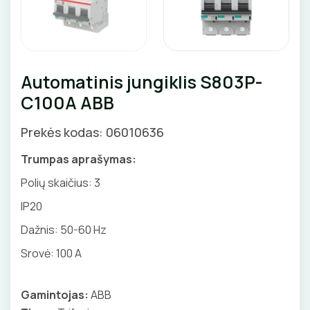
Priedai
SKAITIKLIAI
GNYBTAI
Valdikliai, pulteliai
Pirties apšvietimas
Judesio davikliai
Augalų apšvietimas
APSAUGA NUO VIRŠĮTAMPIŲ
ANTGALIAI
Šviestuvų priedai
Automatinis jungiklis S803P-
VARIKLIO JUNGIKLIAI
KABELIAI, LAIDAI
C100A ABB
MYGTUKAI
ILGIKLIAI/ KIŠTUKAI
Prekės kodas: 06010636
IŠMANŪS NAMAI
IZOLIACINĖS JUOSTOS
Trumpas aprašymas:
Polių skaičius: 3
DŪMŲ DETEKTORIAI
SANDARIKLIAI
IP20
SROVĖS TRANSFORMATORIAI
TERMO VAMZDELIAI, PIRŠTINĖS
Dažnis:
50-60 Hz
Srovė: 100 A
TVIRTINIMO DETALĖS
ATSUKTUVAI
GRINDINĖS DĖŽUTĖS
Gamintojas:
ABB