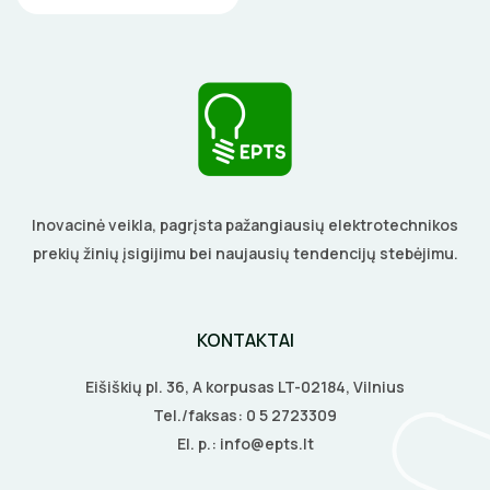
Inovacinė veikla, pagrįsta pažangiausių elektrotechnikos
prekių žinių įsigijimu bei naujausių tendencijų stebėjimu.
KONTAKTAI
Eišiškių pl. 36, A korpusas LT-02184, Vilnius
Tel./faksas:
0 5 2723309
El. p.:
info@epts.lt