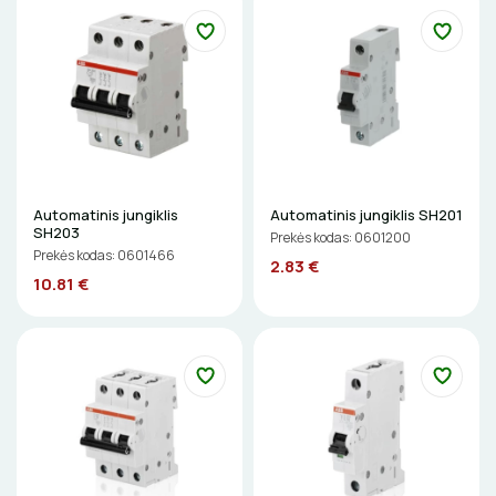
DAIKTADĖŽĖS
ŽIBINTUVĖLIAI
PRATRAUKIKLIAI
BŪGNAI KABELIŲ VYNIOJIMUI
Automatinis jungiklis
Automatinis jungiklis SH201
SH203
Prekės kodas: 0601200
GRĘŽIMO KARŪNOS, GRĄŽTAI
Prekės kodas: 0601466
2.83 €
10.81 €
GULSČIUKAI
ETIKEČIŲ SPAUSDINTUVAI
PJOVIMO ĮRANKIAI
KALIMO ĮRANKIAI