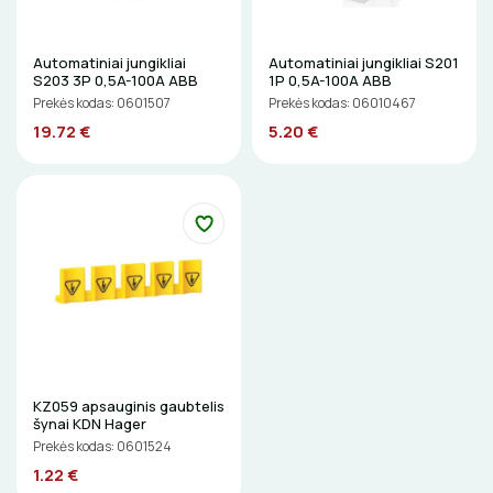
LITAVIMO, KLIJAVIMO ĮRANKIAI
Automatiniai jungikliai
Automatiniai jungikliai S201
S203 3P 0,5A-100A ABB
1P 0,5A-100A ABB
ELEKTRINIAI ĮRANKIAI
Prekės kodas: 0601507
Prekės kodas: 06010467
19.72 €
5.20 €
ŽYMEKLIAI
KZ059 apsauginis gaubtelis
šynai KDN Hager
Prekės kodas: 0601524
1.22 €