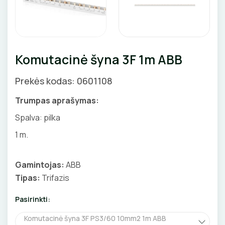
Priedai
SKAITIKLIAI
GNYBTAI
Valdikliai, pulteliai
Pirties apšvietimas
Judesio davikliai
Augalų apšvietimas
APSAUGA NUO VIRŠĮTAMPIŲ
ANTGALIAI
Šviestuvų priedai
Komutacinė šyna 3F 1m ABB
VARIKLIO JUNGIKLIAI
KABELIAI, LAIDAI
Prekės kodas: 0601108
MYGTUKAI
ILGIKLIAI/ KIŠTUKAI
Trumpas aprašymas:
IŠMANŪS NAMAI
IZOLIACINĖS JUOSTOS
Spalva: pilka
1 m.
DŪMŲ DETEKTORIAI
SANDARIKLIAI
SROVĖS TRANSFORMATORIAI
TERMO VAMZDELIAI, PIRŠTINĖS
Gamintojas:
ABB
Tipas:
Trifazis
TVIRTINIMO DETALĖS
Pasirinkti:
ATSUKTUVAI
GRINDINĖS DĖŽUTĖS
Komutacinė šyna 3F PS3/60 10mm2 1m ABB