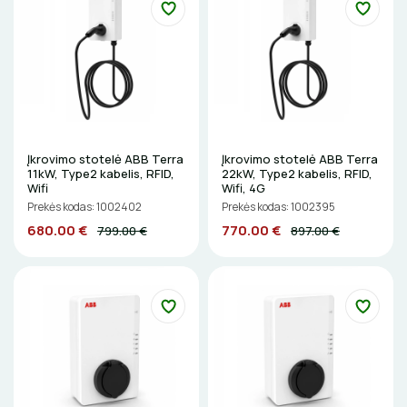
ŠILDYMO VALDYMAS
IZOLIACIJOS NUĖMIMO ĮRANKIAI
Termostatai
apledėjimo
Izoliacinės plokštės
Radiatorių termostatai
Laiptų ir įvažiavimų apsauga nuo apledėjimo
MATAVIMO ĮRANKIAI
Šildytuvai
Kolektorinės spintelės
ĮRANKIŲ RINKINIAI
Izoliacinės plokštės
PIRŠTINĖS
Įkrovimo stotelė ABB Terra
Įkrovimo stotelė ABB Terra
11kW, Type2 kabelis, RFID,
22kW, Type2 kabelis, RFID,
CHEMIJA
Wifi
Wifi, 4G
Prekės kodas: 1002402
Prekės kodas: 1002395
DAIKTADĖŽĖS
680.00 €
770.00 €
799.00 €
897.00 €
ŽIBINTUVĖLIAI
PRATRAUKIKLIAI
BŪGNAI KABELIŲ VYNIOJIMUI