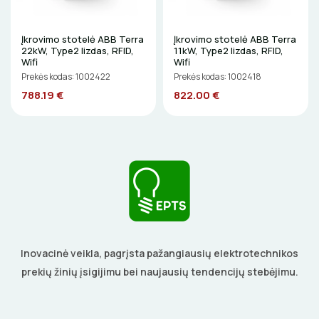
GRĘŽIMO KARŪNOS, GRĄŽTAI
GULSČIUKAI
Įkrovimo stotelė ABB Terra
Įkrovimo stotelė ABB Terra
22kW, Type2 lizdas, RFID,
11kW, Type2 lizdas, RFID,
Wifi
Wifi
ETIKEČIŲ SPAUSDINTUVAI
Prekės kodas: 1002422
Prekės kodas: 1002418
788.19 €
822.00 €
PJOVIMO ĮRANKIAI
KALIMO ĮRANKIAI
LITAVIMO, KLIJAVIMO ĮRANKIAI
ELEKTRINIAI ĮRANKIAI
ŽYMEKLIAI
Inovacinė veikla, pagrįsta pažangiausių elektrotechnikos
prekių žinių įsigijimu bei naujausių tendencijų stebėjimu.