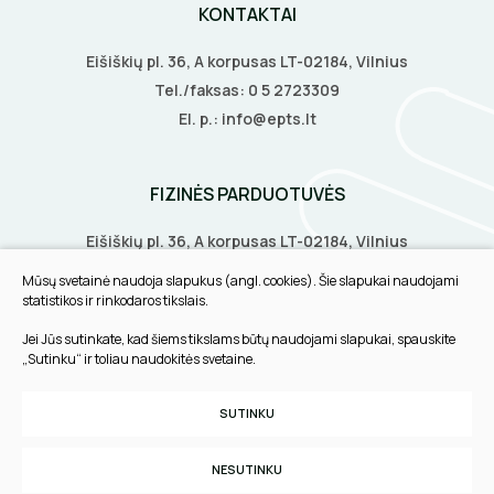
KONTAKTAI
Eišiškių pl. 36, A korpusas LT-02184, Vilnius
Tel./faksas:
0 5 2723309
El. p.:
info@epts.lt
FIZINĖS PARDUOTUVĖS
Eišiškių pl. 36, A korpusas LT-02184, Vilnius
Biruliškių g. 8, LT-52168, Kaunas
Mūsų svetainė naudoja slapukus (angl. cookies). Šie slapukai naudojami
Tilžės g. 60, LT-91108, Klaipėda
statistikos ir rinkodaros tikslais.
Jei Jūs sutinkate, kad šiems tikslams būtų naudojami slapukai, spauskite
INFORMACIJA
„Sutinku“ ir toliau naudokitės svetaine.
Pirkimo taisyklės
SUTINKU
Slapukų parinktys
Privatumo politika
NESUTINKU