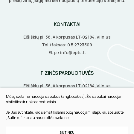
prekių žinių įsigijimu bei naujausių tendencijų stebėjimu.
KONTAKTAI
Eišiškių pl. 36, A korpusas LT-02184, Vilnius
Tel./faksas:
0 5 2723309
El. p.:
info@epts.lt
FIZINĖS PARDUOTUVĖS
Eišiškių pl. 36, A korpusas LT-02184, Vilnius
Biruliškių g. 8, LT-52168, Kaunas
Mūsų svetainė naudoja slapukus (angl. cookies). Šie slapukai naudojami
Tilžės g. 60, LT-91108, Klaipėda
statistikos ir rinkodaros tikslais.
Jei Jūs sutinkate, kad šiems tikslams būtų naudojami slapukai, spauskite
INFORMACIJA
„Sutinku“ ir toliau naudokitės svetaine.
Pirkimo taisyklės
SUTINKU