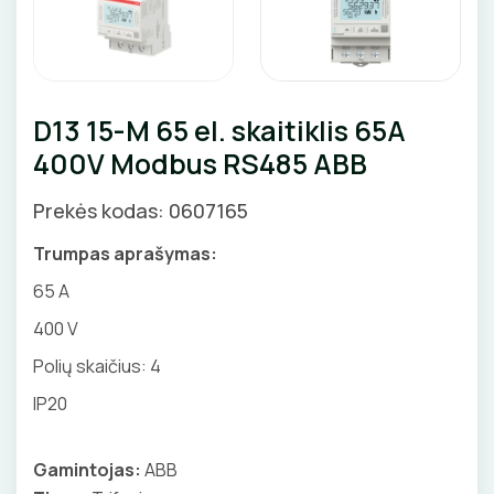
Priedai
GNYBTAI
Valdikliai, pulteliai
Pirties apšvietimas
AUTOMATINIAI JUNGIKLIAI
Judesio davikliai
Augalų apšvietimas
ANTGALIAI
KONTAKTORIAI
Šviestuvų priedai
D13 15-M 65 el. skaitiklis 65A
KABELIAI, LAIDAI
400V Modbus RS485 ABB
KIRTIKLIAI
ILGIKLIAI/ KIŠTUKAI
Prekės kodas: 0607165
RELĖS
IZOLIACINĖS JUOSTOS
Trumpas aprašymas:
SKAITIKLIAI
65 A
SANDARIKLIAI
400 V
APSAUGA NUO VIRŠĮTAMPIŲ
TERMO VAMZDELIAI, PIRŠTINĖS
Polių skaičius: 4
VARIKLIO JUNGIKLIAI
IP20
TVIRTINIMO DETALĖS
MYGTUKAI
GRINDINĖS DĖŽUTĖS
Gamintojas:
ABB