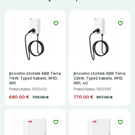
ŠILDYMO VALDYMAS
IZOLIACIJOS NUĖMIMO ĮRANKIAI
Termostatai
apledėjimo
Izoliacinės plokštės
Radiatorių termostatai
Laiptų ir įvažiavimų apsauga nuo apledėjimo
MATAVIMO ĮRANKIAI
Šildytuvai
Kolektorinės spintelės
ĮRANKIŲ RINKINIAI
Izoliacinės plokštės
PIRŠTINĖS
CHEMIJA
Įkrovimo stotelė ABB Terra
Įkrovimo stotelė ABB Terra
DAIKTADĖŽĖS
11kW, Type2 kabelis, RFID,
22kW, Type2 kabelis, RFID,
Wifi
Wifi, 4G
Prekės kodas: 1002402
Prekės kodas: 1002395
ŽIBINTUVĖLIAI
680.00 €
770.00 €
799.00 €
897.00 €
PRATRAUKIKLIAI
BŪGNAI KABELIŲ VYNIOJIMUI