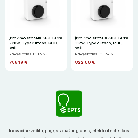
GRĘŽIMO KARŪNOS, GRĄŽTAI
GULSČIUKAI
ETIKEČIŲ SPAUSDINTUVAI
Įkrovimo stotelė ABB Terra
Įkrovimo stotelė ABB Terra
22kW, Type2 lizdas, RFID,
11kW, Type2 lizdas, RFID,
PJOVIMO ĮRANKIAI
Wifi
Wifi
Prekės kodas: 1002422
Prekės kodas: 1002418
788.19 €
822.00 €
KALIMO ĮRANKIAI
LITAVIMO, KLIJAVIMO ĮRANKIAI
ELEKTRINIAI ĮRANKIAI
ŽYMEKLIAI
Inovacinė veikla, pagrįsta pažangiausių elektrotechnikos