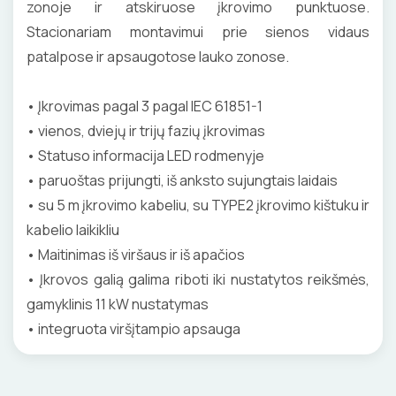
ŠILDYMO VALDYMAS
IZOLIACIJOS NUĖMIMO ĮRANKIAI
zonoje ir atskiruose įkrovimo punktuose.
Termostatai
apledėjimo
Stacionariam montavimui prie sienos vidaus
Izoliacinės plokštės
Radiatorių termostatai
Laiptų ir įvažiavimų apsauga nuo apledėjimo
MATAVIMO ĮRANKIAI
patalpose ir apsaugotose lauko zonose.
Šildytuvai
Kolektorinės spintelės
ĮRANKIŲ RINKINIAI
• Įkrovimas pagal 3 pagal IEC 61851-1
Izoliacinės plokštės
• vienos, dviejų ir trijų fazių įkrovimas
PIRŠTINĖS
• Statuso informacija LED rodmenyje
CHEMIJA
• paruoštas prijungti, iš anksto sujungtais laidais
• su 5 m įkrovimo kabeliu, su TYPE2 įkrovimo kištuku ir
DAIKTADĖŽĖS
kabelio laikikliu
• Maitinimas iš viršaus ir iš apačios
ŽIBINTUVĖLIAI
• Įkrovos galią galima riboti iki nustatytos reikšmės,
gamyklinis 11 kW nustatymas
PRATRAUKIKLIAI
• integruota viršįtampio apsauga
BŪGNAI KABELIŲ VYNIOJIMUI