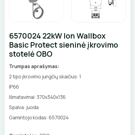
Priedai
GNYBTAI
Valdikliai, pulteliai
Pirties apšvietimas
AUTOMATINIAI JUNGIKLIAI
Judesio davikliai
Augalų apšvietimas
ANTGALIAI
KONTAKTORIAI
Šviestuvų priedai
6570024 22kW Ion Wallbox
KABELIAI, LAIDAI
Basic Protect sieninė įkrovimo
KIRTIKLIAI
stotelė OBO
ILGIKLIAI/ KIŠTUKAI
RELĖS
Trumpas aprašymas:
IZOLIACINĖS JUOSTOS
SKAITIKLIAI
2 tipo įkrovimo jungčių skaičius: 1
SANDARIKLIAI
IP66
APSAUGA NUO VIRŠĮTAMPIŲ
Išmatavimai:
370x340x136
TERMO VAMZDELIAI, PIRŠTINĖS
VARIKLIO JUNGIKLIAI
Spalva: juoda
TVIRTINIMO DETALĖS
Gamintojo kodas: 6570024
MYGTUKAI
GRINDINĖS DĖŽUTĖS