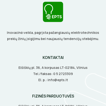
Inovacinė veikla, pagrįsta pažangiausių elektrotechnikos
prekių žinių įsigijimu bei naujausių tendencijų stebėjimu.
KONTAKTAI
Eišiškių pl. 36, A korpusas LT-02184, Vilnius
Tel./faksas:
0 5 2723309
El. p.:
info@epts.lt
FIZINĖS PARDUOTUVĖS