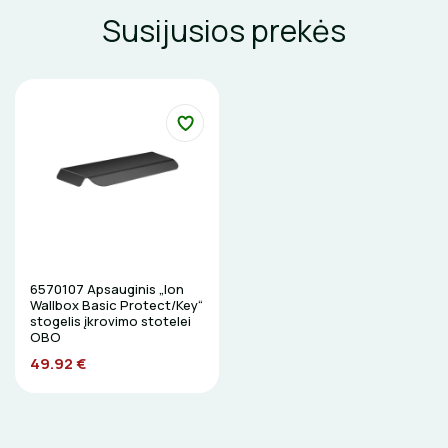
GRĘŽIMO KARŪNOS, GRĄŽTAI
Susijusios prekės
GULSČIUKAI
ETIKEČIŲ SPAUSDINTUVAI
PJOVIMO ĮRANKIAI
KALIMO ĮRANKIAI
LITAVIMO, KLIJAVIMO ĮRANKIAI
6570107 Apsauginis „Ion
ELEKTRINIAI ĮRANKIAI
Wallbox Basic Protect/Key“
stogelis įkrovimo stotelei
OBO
ŽYMEKLIAI
49.92 €