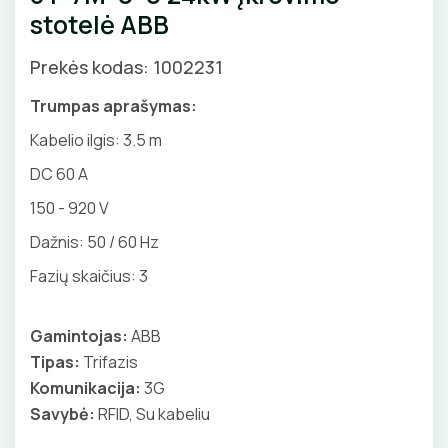
Priedai
stotelė ABB
GNYBTAI
Valdikliai, pulteliai
Pirties apšvietimas
AUTOMATINIAI JUNGIKLIAI
Judesio davikliai
Augalų apšvietimas
Prekės kodas: 1002231
ANTGALIAI
KONTAKTORIAI
Šviestuvų priedai
Trumpas aprašymas:
KABELIAI, LAIDAI
Kabelio ilgis:
3.5 m
KIRTIKLIAI
DC 60 A
ILGIKLIAI/ KIŠTUKAI
RELĖS
150 - 920 V
IZOLIACINĖS JUOSTOS
Dažnis: 50 / 60 Hz
SKAITIKLIAI
SANDARIKLIAI
Fazių skaičius: 3
APSAUGA NUO VIRŠĮTAMPIŲ
TERMO VAMZDELIAI, PIRŠTINĖS
Gamintojas:
ABB
VARIKLIO JUNGIKLIAI
Tipas:
Trifazis
TVIRTINIMO DETALĖS
Komunikacija:
3G
MYGTUKAI
Savybė:
RFID, Su kabeliu
GRINDINĖS DĖŽUTĖS