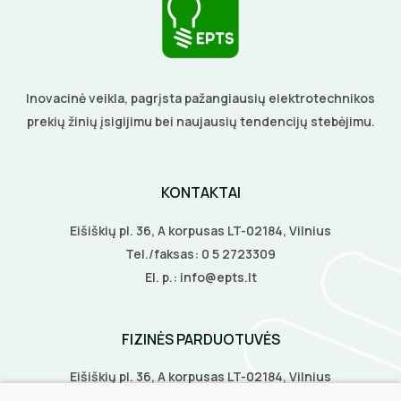
ŠILDYMO VALDYMAS
IZOLIACIJOS NUĖMIMO ĮRANKIAI
Termostatai
apledėjimo
Izoliacinės plokštės
Radiatorių termostatai
Laiptų ir įvažiavimų apsauga nuo apledėjimo
MATAVIMO ĮRANKIAI
Šildytuvai
Kolektorinės spintelės
ĮRANKIŲ RINKINIAI
Inovacinė veikla, pagrįsta pažangiausių elektrotechnikos
Izoliacinės plokštės
prekių žinių įsigijimu bei naujausių tendencijų stebėjimu.
PIRŠTINĖS
CHEMIJA
KONTAKTAI
DAIKTADĖŽĖS
Eišiškių pl. 36, A korpusas LT-02184, Vilnius
Tel./faksas:
0 5 2723309
ŽIBINTUVĖLIAI
El. p.:
info@epts.lt
PRATRAUKIKLIAI
FIZINĖS PARDUOTUVĖS
BŪGNAI KABELIŲ VYNIOJIMUI
Eišiškių pl. 36, A korpusas LT-02184, Vilnius
Biruliškių g. 8, LT-52168, Kaunas