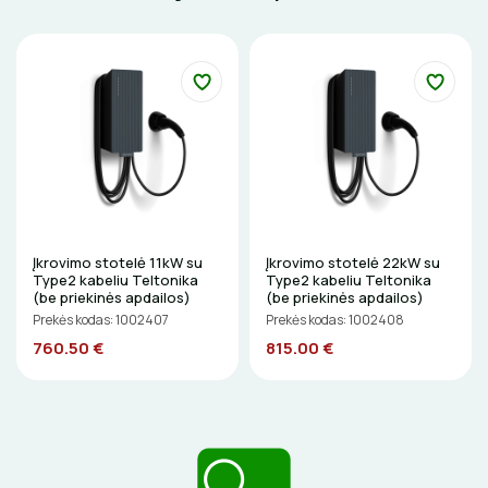
ŠILDYMO VALDYMAS
IZOLIACIJOS NUĖMIMO ĮRANKIAI
Termostatai
apledėjimo
Izoliacinės plokštės
Radiatorių termostatai
Laiptų ir įvažiavimų apsauga nuo apledėjimo
MATAVIMO ĮRANKIAI
Šildytuvai
Kolektorinės spintelės
ĮRANKIŲ RINKINIAI
Izoliacinės plokštės
PIRŠTINĖS
CHEMIJA
Įkrovimo stotelė 11kW su
Įkrovimo stotelė 22kW su
DAIKTADĖŽĖS
Type2 kabeliu Teltonika
Type2 kabeliu Teltonika
(be priekinės apdailos)
(be priekinės apdailos)
Prekės kodas: 1002407
Prekės kodas: 1002408
ŽIBINTUVĖLIAI
760.50 €
815.00 €
PRATRAUKIKLIAI
BŪGNAI KABELIŲ VYNIOJIMUI