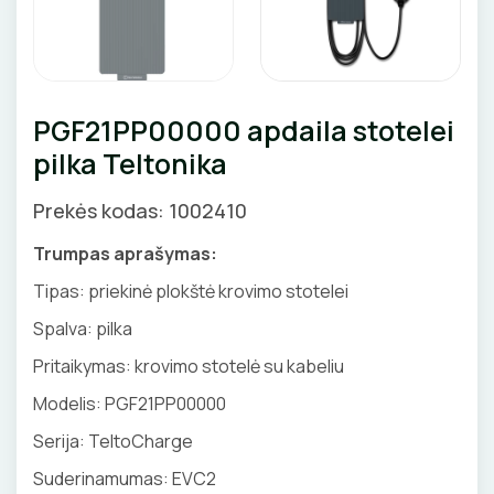
Priedai
GNYBTAI
Valdikliai, pulteliai
Pirties apšvietimas
AUTOMATINIAI JUNGIKLIAI
Judesio davikliai
Augalų apšvietimas
ANTGALIAI
KONTAKTORIAI
Šviestuvų priedai
PGF21PP00000 apdaila stotelei
KABELIAI, LAIDAI
pilka Teltonika
KIRTIKLIAI
ILGIKLIAI/ KIŠTUKAI
Prekės kodas: 1002410
RELĖS
IZOLIACINĖS JUOSTOS
Trumpas aprašymas:
SKAITIKLIAI
Tipas:
priekinė plokštė krovimo stotelei
SANDARIKLIAI
Spalva:
pilka
APSAUGA NUO VIRŠĮTAMPIŲ
TERMO VAMZDELIAI, PIRŠTINĖS
Pritaikymas:
krovimo stotelė su kabeliu
VARIKLIO JUNGIKLIAI
Modelis:
PGF21PP00000
TVIRTINIMO DETALĖS
Serija:
TeltoCharge
MYGTUKAI
GRINDINĖS DĖŽUTĖS
Suderinamumas:
EVC2