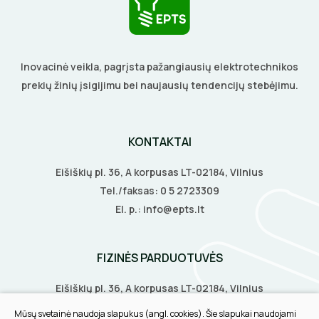
GRĘŽIMO KARŪNOS, GRĄŽTAI
GULSČIUKAI
Inovacinė veikla, pagrįsta pažangiausių elektrotechnikos
ETIKEČIŲ SPAUSDINTUVAI
prekių žinių įsigijimu bei naujausių tendencijų stebėjimu.
PJOVIMO ĮRANKIAI
KONTAKTAI
KALIMO ĮRANKIAI
Eišiškių pl. 36, A korpusas LT-02184, Vilnius
LITAVIMO, KLIJAVIMO ĮRANKIAI
Tel./faksas:
0 5 2723309
El. p.:
info@epts.lt
ELEKTRINIAI ĮRANKIAI
ŽYMEKLIAI
FIZINĖS PARDUOTUVĖS
Eišiškių pl. 36, A korpusas LT-02184, Vilnius
Biruliškių g. 8, LT-52168, Kaunas
Mūsų svetainė naudoja slapukus (angl. cookies). Šie slapukai naudojami