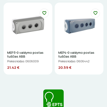
LITAVIMO, KLIJAVIMO ĮRANKIAI
ELEKTRINIAI ĮRANKIAI
ŽYMEKLIAI
MEP3-0 valdymo postas
MEP4-0 valdymo postas
tuščias ABB
tuščias ABB
Prekės kodas: 0606009
Prekės kodas: 0606442
21.42 €
20.59 €