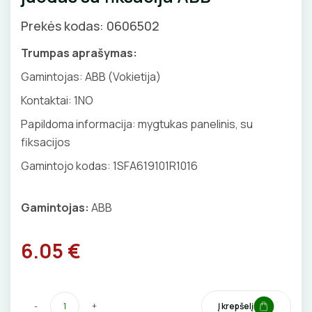
Priedai
SKAITIKLIAI
GNYBTAI
Valdikliai, pulteliai
Pirties apšvietimas
Prekės kodas: 0606502
Judesio davikliai
Augalų apšvietimas
APSAUGA NUO VIRŠĮTAMPIŲ
ANTGALIAI
Trumpas aprašymas:
Šviestuvų priedai
Gamintojas: ABB (Vokietija)
VARIKLIO JUNGIKLIAI
KABELIAI, LAIDAI
Kontaktai: 1NO
MYGTUKAI
ILGIKLIAI/ KIŠTUKAI
Papildoma informacija: mygtukas panelinis, su
fiksacijos
IŠMANŪS NAMAI
IZOLIACINĖS JUOSTOS
Gamintojo kodas: 1SFA619101R1016
DŪMŲ DETEKTORIAI
SANDARIKLIAI
Gamintojas:
ABB
SROVĖS TRANSFORMATORIAI
TERMO VAMZDELIAI, PIRŠTINĖS
6.05 €
TVIRTINIMO DETALĖS
ATSUKTUVAI
GRINDINĖS DĖŽUTĖS
-
+
Į krepšelį