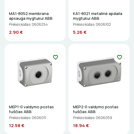
DAIKTADĖŽĖS
MA1-8052 membrana
KA1-8021 metalinė apdaila
apsauga mygtukui ABB
mygtukui ABB
ŽIBINTUVĖLIAI
Prekės kodas: 0606254
Prekės kodas: 0606102
2.90 €
5.26 €
PRATRAUKIKLIAI
BŪGNAI KABELIŲ VYNIOJIMUI
GRĘŽIMO KARŪNOS, GRĄŽTAI
GULSČIUKAI
ETIKEČIŲ SPAUSDINTUVAI
MEP1-0 valdymo postas
MEP2-0 valdymo postas
tuščias ABB
tuščias ABB
PJOVIMO ĮRANKIAI
Prekės kodas: 0606011
Prekės kodas: 0606059
12.58 €
18.94 €
KALIMO ĮRANKIAI