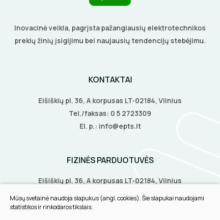
Inovacinė veikla, pagrįsta pažangiausių elektrotechnikos
prekių žinių įsigijimu bei naujausių tendencijų stebėjimu.
KONTAKTAI
Eišiškių pl. 36, A korpusas LT-02184, Vilnius
Tel./faksas:
0 5 2723309
El. p.:
info@epts.lt
FIZINĖS PARDUOTUVĖS
Eišiškių pl. 36, A korpusas LT-02184, Vilnius
Biruliškių g. 8, LT-52168, Kaunas
Mūsų svetainė naudoja slapukus (angl. cookies). Šie slapukai naudojami
Tilžės g. 60, LT-91108, Klaipėda
statistikos ir rinkodaros tikslais.