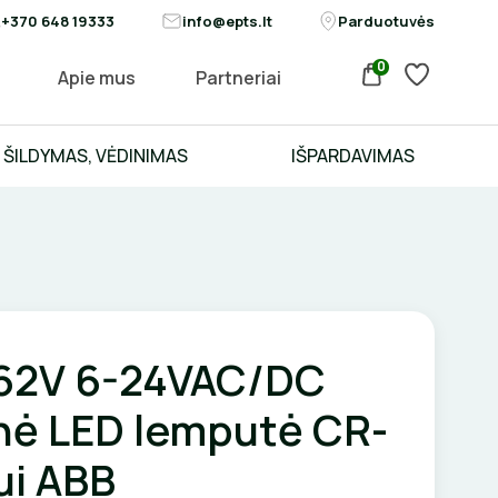
+370 648 19333
info@epts.lt
Parduotuvės
0
Apie mus
Partneriai
ŠILDYMAS, VĖDINIMAS
IŠPARDAVIMAS
62V 6-24VAC/DC
inė LED lemputė CR-
ui ABB