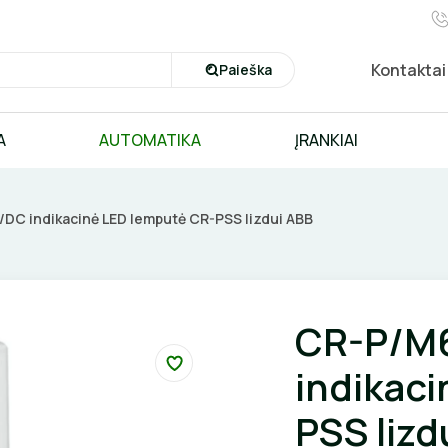
Kontaktai
Paieška
A
AUTOMATIKA
ĮRANKIAI
C indikacinė LED lemputė CR-PSS lizdui ABB
CR-P/M
indikac
PSS lizd