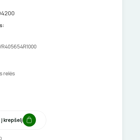
04200
s:
SVR405654R1000
s relės
Į krepšelį
0