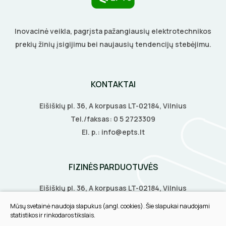
DAIKTADĖŽĖS
Inovacinė veikla, pagrįsta pažangiausių elektrotechnikos
ŽIBINTUVĖLIAI
prekių žinių įsigijimu bei naujausių tendencijų stebėjimu.
PRATRAUKIKLIAI
KONTAKTAI
BŪGNAI KABELIŲ VYNIOJIMUI
Eišiškių pl. 36, A korpusas LT-02184, Vilnius
GRĘŽIMO KARŪNOS, GRĄŽTAI
Tel./faksas:
0 5 2723309
El. p.:
info@epts.lt
GULSČIUKAI
ETIKEČIŲ SPAUSDINTUVAI
FIZINĖS PARDUOTUVĖS
Eišiškių pl. 36, A korpusas LT-02184, Vilnius
PJOVIMO ĮRANKIAI
Biruliškių g. 8, LT-52168, Kaunas
Mūsų svetainė naudoja slapukus (angl. cookies). Šie slapukai naudojami
KALIMO ĮRANKIAI
Tilžės g. 60, LT-91108, Klaipėda
statistikos ir rinkodaros tikslais.