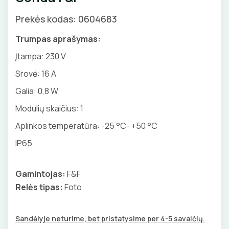
Priedai
SKAITIKLIAI
GNYBTAI
Valdikliai, pulteliai
Pirties apšvietimas
Prekės kodas: 0604683
Judesio davikliai
Augalų apšvietimas
APSAUGA NUO VIRŠĮTAMPIŲ
ANTGALIAI
Trumpas aprašymas:
Šviestuvų priedai
Įtampa: 230 V
VARIKLIO JUNGIKLIAI
KABELIAI, LAIDAI
Srovė: 16 A
MYGTUKAI
ILGIKLIAI/ KIŠTUKAI
Galia: 0,8 W
Modulių skaičius: 1
IŠMANŪS NAMAI
IZOLIACINĖS JUOSTOS
Aplinkos temperatūra: -25 °C- +50 °C
DŪMŲ DETEKTORIAI
SANDARIKLIAI
IP65
SROVĖS TRANSFORMATORIAI
TERMO VAMZDELIAI, PIRŠTINĖS
Gamintojas:
F&F
Relės tipas:
Foto
TVIRTINIMO DETALĖS
ATSUKTUVAI
GRINDINĖS DĖŽUTĖS
Sandėlyje neturime, bet pristatysime per 4-5 savaičių.