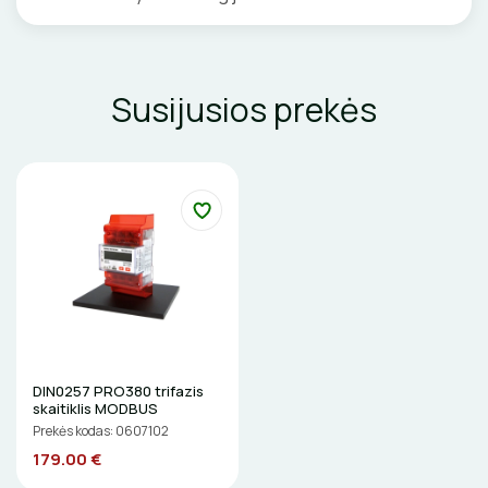
LITAVIMO, KLIJAVIMO ĮRANKIAI
ELEKTRINIAI ĮRANKIAI
Susijusios prekės
ŽYMEKLIAI
DIN0257 PRO380 trifazis
skaitiklis MODBUS
Prekės kodas: 0607102
179.00 €