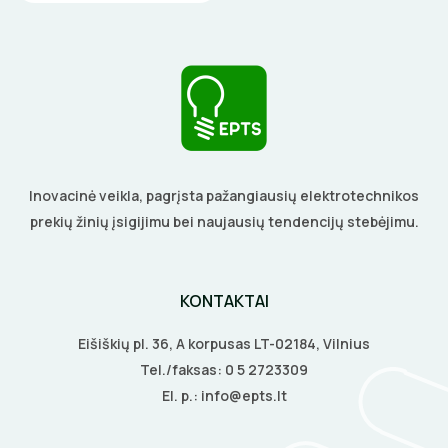
Inovacinė veikla, pagrįsta pažangiausių elektrotechnikos
prekių žinių įsigijimu bei naujausių tendencijų stebėjimu.
KONTAKTAI
Eišiškių pl. 36, A korpusas LT-02184, Vilnius
Tel./faksas:
0 5 2723309
El. p.:
info@epts.lt