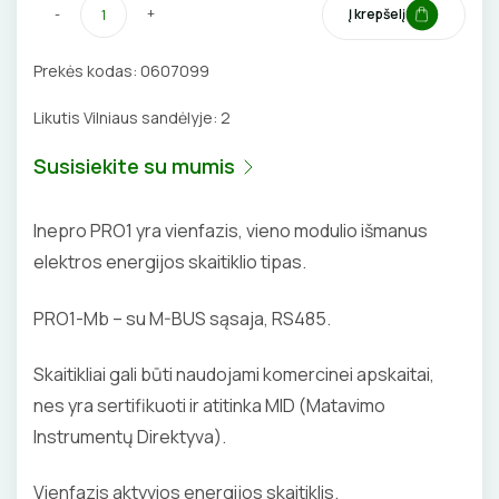
-
+
Į krepšelį
DAIKTADĖŽĖS
Prekės kodas:
0607099
ŽIBINTUVĖLIAI
Likutis Vilniaus sandėlyje:
2
PRATRAUKIKLIAI
Susisiekite su mumis
BŪGNAI KABELIŲ VYNIOJIMUI
Inepro PRO1 yra vienfazis, vieno modulio išmanus
GRĘŽIMO KARŪNOS, GRĄŽTAI
elektros energijos skaitiklio tipas.
GULSČIUKAI
PRO1-Mb – su M-BUS sąsaja, RS485.
ETIKEČIŲ SPAUSDINTUVAI
Skaitikliai gali būti naudojami komercinei apskaitai,
nes yra sertifikuoti ir atitinka MID (Matavimo
PJOVIMO ĮRANKIAI
Instrumentų Direktyva).
KALIMO ĮRANKIAI
Vienfazis aktyvios energijos skaitiklis.