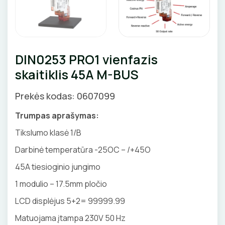
Priedai
SKAITIKLIAI
GNYBTAI
Valdikliai, pulteliai
Pirties apšvietimas
Judesio davikliai
Augalų apšvietimas
APSAUGA NUO VIRŠĮTAMPIŲ
ANTGALIAI
Šviestuvų priedai
DIN0253 PRO1 vienfazis
VARIKLIO JUNGIKLIAI
KABELIAI, LAIDAI
skaitiklis 45A M-BUS
MYGTUKAI
ILGIKLIAI/ KIŠTUKAI
Prekės kodas: 0607099
IŠMANŪS NAMAI
IZOLIACINĖS JUOSTOS
Trumpas aprašymas:
Tikslumo klasė 1/B
DŪMŲ DETEKTORIAI
SANDARIKLIAI
Darbinė temperatūra -25OC – /+45O
SROVĖS TRANSFORMATORIAI
TERMO VAMZDELIAI, PIRŠTINĖS
45A tiesioginio jungimo
1 modulio – 17.5mm pločio
TVIRTINIMO DETALĖS
LCD displėjus 5+2= 99999.99
ATSUKTUVAI
GRINDINĖS DĖŽUTĖS
Matuojama įtampa 230V 50 Hz