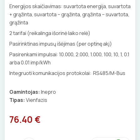
Energijos skaičiavimas: suvartota energija, suvartota
ELEKTRINIS ŠILDYMAS
REPLĖS
VENTILIATORIAI
+ grąžinta, suvartota – grąžinta, grąžinta – suvartota,
Šildymo kilimėliai
grąžinta
VANDENINIS ŠILDYMAS
PRESAI
BATERIJOS
Šildymo kabeliai
2 tarifai (reikalinga išorinė laiko relė)
Grindų šildymo vamzdžiai
VAMZDŽIŲ ŠILDYMAS
PEILIAI
EL. SKAMBUČIAI
Pasirinktinas impusų išėjimas (per optinę akį)
Termostatai
Grindų šildymo kolektoriai
Vamzdžių apsauga nuo užšalimo
APSAUGA NUO APLEDĖJIMO
Pasirenkami impulsai: 10.000, 2.000, 1.000, 100, 10, 1, 0.1
KIRPIMO ĮRANKIAI
ŽAIBOSAUGA IR ĮŽEMINIMAS
Veidrodžių apsauga nuo rasojimo
Terminės pavaro kolektoriams
arba 0.01 imp/kWh
Vamzdžių temperatūros palaikymas
Latakų, lietvamzdžių ir stogų apsauga nuo
Instaliaciniai priedai
ŠILDYMO VALDYMAS
IZOLIACIJOS NUĖMIMO ĮRANKIAI
GELINĖS JUNGTYS
Termostatai
Integruoti komunikacijos protokolai: RS485/M-Bus
apledėjimo
Izoliacinės plokštės
Radiatorių termostatai
Laiptų ir įvažiavimų apsauga nuo apledėjimo
MATAVIMO ĮRANKIAI
Gamintojas:
Inepro
Šildytuvai
Kolektorinės spintelės
Tipas:
Vienfazis
ĮRANKIŲ RINKINIAI
Izoliacinės plokštės
76.40 €
PIRŠTINĖS
CHEMIJA