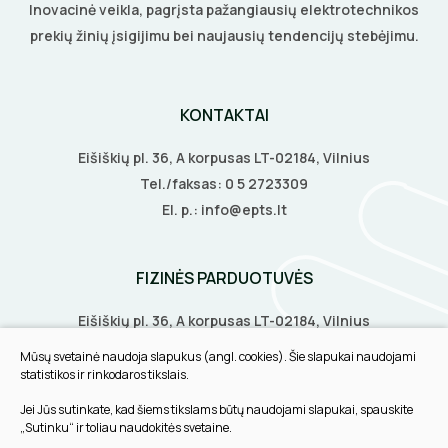
Inovacinė veikla, pagrįsta pažangiausių elektrotechnikos
prekių žinių įsigijimu bei naujausių tendencijų stebėjimu.
KONTAKTAI
Eišiškių pl. 36, A korpusas LT-02184, Vilnius
Tel./faksas:
0 5 2723309
El. p.:
info@epts.lt
FIZINĖS PARDUOTUVĖS
Eišiškių pl. 36, A korpusas LT-02184, Vilnius
Biruliškių g. 8, LT-52168, Kaunas
Mūsų svetainė naudoja slapukus (angl. cookies). Šie slapukai naudojami
Tilžės g. 60, LT-91108, Klaipėda
statistikos ir rinkodaros tikslais.
Jei Jūs sutinkate, kad šiems tikslams būtų naudojami slapukai, spauskite
INFORMACIJA
„Sutinku“ ir toliau naudokitės svetaine.