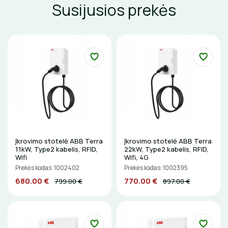
Susijusios prekės
DAIKTADĖŽĖS
ŽIBINTUVĖLIAI
PRATRAUKIKLIAI
BŪGNAI KABELIŲ VYNIOJIMUI
GRĘŽIMO KARŪNOS, GRĄŽTAI
GULSČIUKAI
Įkrovimo stotelė ABB Terra
Įkrovimo stotelė ABB Terra
11kW, Type2 kabelis, RFID,
22kW, Type2 kabelis, RFID,
Wifi
Wifi, 4G
ETIKEČIŲ SPAUSDINTUVAI
Prekės kodas: 1002402
Prekės kodas: 1002395
680.00 €
770.00 €
799.00 €
897.00 €
PJOVIMO ĮRANKIAI
KALIMO ĮRANKIAI