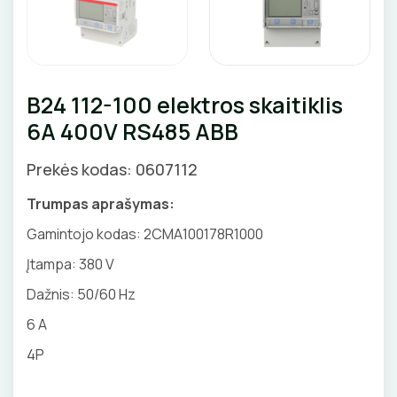
Priedai
SKAITIKLIAI
GNYBTAI
Valdikliai, pulteliai
Pirties apšvietimas
Judesio davikliai
Augalų apšvietimas
APSAUGA NUO VIRŠĮTAMPIŲ
ANTGALIAI
Šviestuvų priedai
B24 112-100 elektros skaitiklis
VARIKLIO JUNGIKLIAI
KABELIAI, LAIDAI
6A 400V RS485 ABB
MYGTUKAI
ILGIKLIAI/ KIŠTUKAI
Prekės kodas: 0607112
IŠMANŪS NAMAI
IZOLIACINĖS JUOSTOS
Trumpas aprašymas:
Gamintojo kodas: 2CMA100178R1000
DŪMŲ DETEKTORIAI
SANDARIKLIAI
Įtampa:
380 V
SROVĖS TRANSFORMATORIAI
TERMO VAMZDELIAI, PIRŠTINĖS
Dažnis: 50/60 Hz
6 A
TVIRTINIMO DETALĖS
4P
ATSUKTUVAI
GRINDINĖS DĖŽUTĖS