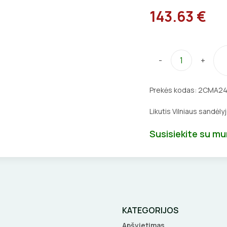
143.63 €
-
+
Prekės kodas:
2CMA24
Likutis Vilniaus sandėly
Susisiekite su m
KATEGORIJOS
Apšvietimas