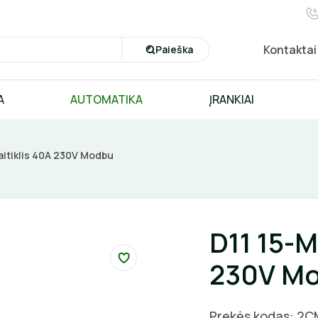
Kontaktai
Paieška
A
AUTOMATIKA
ĮRANKIAI
kaitiklis 40A 230V Modbu
D11 15-M 
230V M
Prekės kodas: 2