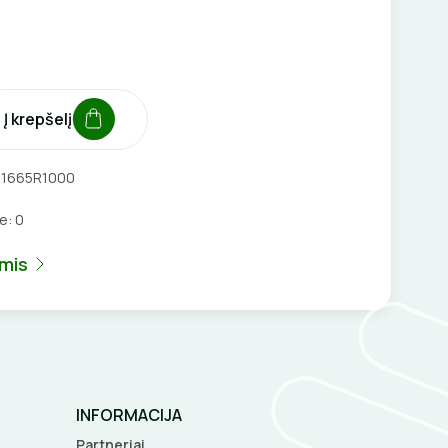
Į krepšelį
1665R1000
je:
0
umis
INFORMACIJA
Partneriai