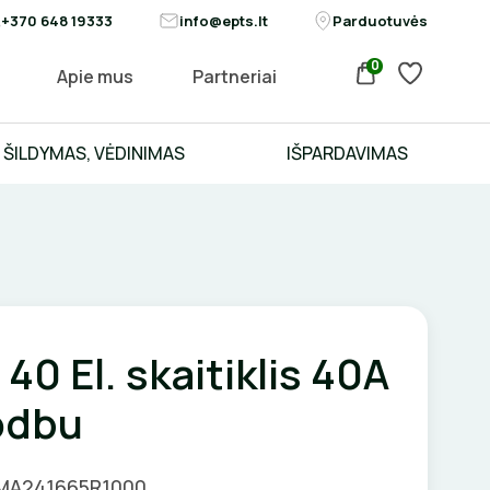
+370 648 19333
info@epts.lt
Parduotuvės
0
Apie mus
Partneriai
ŠILDYMAS, VĖDINIMAS
IŠPARDAVIMAS
40 El. skaitiklis 40A
odbu
CMA241665R1000