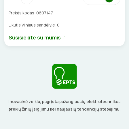
DAIKTADĖŽĖS
Prekės kodas:
0607147
ŽIBINTUVĖLIAI
Likutis Vilniaus sandėlyje:
0
PRATRAUKIKLIAI
Susisiekite su mumis
BŪGNAI KABELIŲ VYNIOJIMUI
GRĘŽIMO KARŪNOS, GRĄŽTAI
GULSČIUKAI
ETIKEČIŲ SPAUSDINTUVAI
Inovacinė veikla, pagrįsta pažangiausių elektrotechnikos
PJOVIMO ĮRANKIAI
prekių žinių įsigijimu bei naujausių tendencijų stebėjimu.
KALIMO ĮRANKIAI