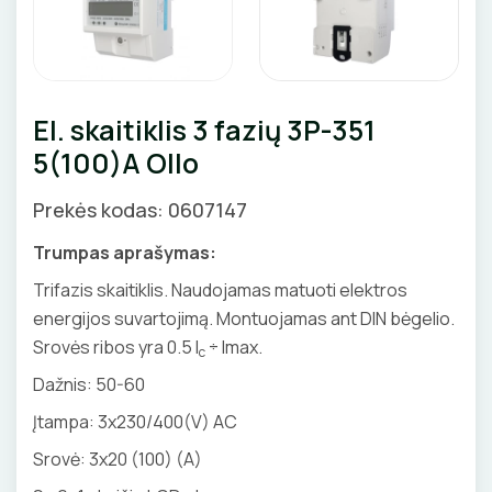
Priedai
SKAITIKLIAI
GNYBTAI
Valdikliai, pulteliai
Pirties apšvietimas
Judesio davikliai
Augalų apšvietimas
APSAUGA NUO VIRŠĮTAMPIŲ
ANTGALIAI
Šviestuvų priedai
El. skaitiklis 3 fazių 3P-351
VARIKLIO JUNGIKLIAI
KABELIAI, LAIDAI
5(100)A Ollo
MYGTUKAI
ILGIKLIAI/ KIŠTUKAI
Prekės kodas: 0607147
IŠMANŪS NAMAI
IZOLIACINĖS JUOSTOS
Trumpas aprašymas:
Trifazis skaitiklis. Naudojamas matuoti elektros
DŪMŲ DETEKTORIAI
SANDARIKLIAI
energijos suvartojimą. Montuojamas ant DIN bėgelio.
Srovės ribos yra 0.5 I
÷ Imax.
c
SROVĖS TRANSFORMATORIAI
TERMO VAMZDELIAI, PIRŠTINĖS
Dažnis:
50-60
TVIRTINIMO DETALĖS
Įtampa: 3x230/400(V) AC
Srovė: 3x20 (100) (A)
ATSUKTUVAI
GRINDINĖS DĖŽUTĖS