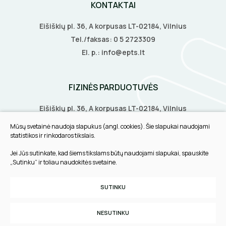
KONTAKTAI
LITAVIMO, KLIJAVIMO ĮRANKIAI
Eišiškių pl. 36, A korpusas LT-02184, Vilnius
ELEKTRINIAI ĮRANKIAI
Tel./faksas:
0 5 2723309
El. p.:
info@epts.lt
ŽYMEKLIAI
FIZINĖS PARDUOTUVĖS
Eišiškių pl. 36, A korpusas LT-02184, Vilnius
Biruliškių g. 8, LT-52168, Kaunas
Mūsų svetainė naudoja slapukus (angl. cookies). Šie slapukai naudojami
Tilžės g. 60, LT-91108, Klaipėda
statistikos ir rinkodaros tikslais.
Jei Jūs sutinkate, kad šiems tikslams būtų naudojami slapukai, spauskite
INFORMACIJA
„Sutinku“ ir toliau naudokitės svetaine.
Pirkimo taisyklės
SUTINKU
Slapukų parinktys
Privatumo politika
NESUTINKU