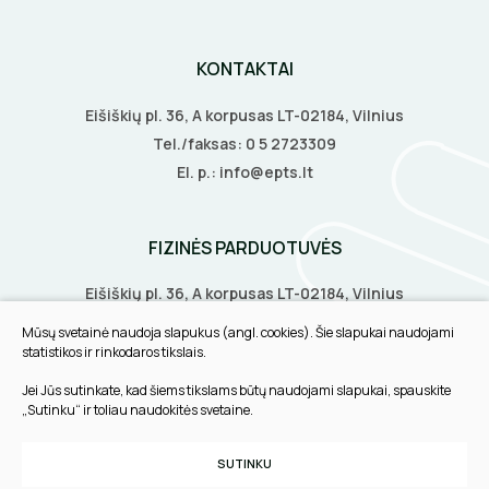
DAIKTADĖŽĖS
KONTAKTAI
ŽIBINTUVĖLIAI
Eišiškių pl. 36, A korpusas LT-02184, Vilnius
PRATRAUKIKLIAI
Tel./faksas:
0 5 2723309
El. p.:
info@epts.lt
BŪGNAI KABELIŲ VYNIOJIMUI
GRĘŽIMO KARŪNOS, GRĄŽTAI
FIZINĖS PARDUOTUVĖS
Eišiškių pl. 36, A korpusas LT-02184, Vilnius
GULSČIUKAI
Biruliškių g. 8, LT-52168, Kaunas
Mūsų svetainė naudoja slapukus (angl. cookies). Šie slapukai naudojami
Tilžės g. 60, LT-91108, Klaipėda
statistikos ir rinkodaros tikslais.
ETIKEČIŲ SPAUSDINTUVAI
Jei Jūs sutinkate, kad šiems tikslams būtų naudojami slapukai, spauskite
INFORMACIJA
PJOVIMO ĮRANKIAI
„Sutinku“ ir toliau naudokitės svetaine.
Pirkimo taisyklės
KALIMO ĮRANKIAI
SUTINKU
Slapukų parinktys