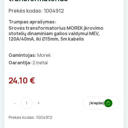
Priedai
SKAITIKLIAI
GNYBTAI
Valdikliai, pulteliai
Pirties apšvietimas
Prekės kodas: 1004912
Judesio davikliai
Augalų apšvietimas
APSAUGA NUO VIRŠĮTAMPIŲ
ANTGALIAI
Trumpas aprašymas:
Srovės transformatorius MOREK įkrovimo
Šviestuvų priedai
stotelių dinaminiam galios valdymui MEV,
VARIKLIO JUNGIKLIAI
KABELIAI, LAIDAI
120A/40mA, iki ∅15mm, 5m kabelis
MYGTUKAI
ILGIKLIAI/ KIŠTUKAI
Gamintojas:
Morek
Garantija:
2 metai
IŠMANŪS NAMAI
IZOLIACINĖS JUOSTOS
24.10 €
DŪMŲ DETEKTORIAI
SANDARIKLIAI
SROVĖS TRANSFORMATORIAI
TERMO VAMZDELIAI, PIRŠTINĖS
-
+
Į krepšelį
TVIRTINIMO DETALĖS
Prekės kodas:
1004912
ATSUKTUVAI
GRINDINĖS DĖŽUTĖS