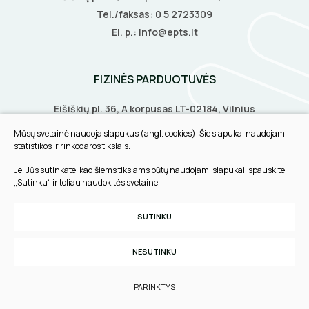
Tel./faksas:
0 5 2723309
LITAVIMO, KLIJAVIMO ĮRANKIAI
El. p.:
info@epts.lt
ELEKTRINIAI ĮRANKIAI
FIZINĖS PARDUOTUVĖS
ŽYMEKLIAI
Eišiškių pl. 36, A korpusas LT-02184, Vilnius
Biruliškių g. 8, LT-52168, Kaunas
Mūsų svetainė naudoja slapukus (angl. cookies). Šie slapukai naudojami
Tilžės g. 60, LT-91108, Klaipėda
statistikos ir rinkodaros tikslais.
Jei Jūs sutinkate, kad šiems tikslams būtų naudojami slapukai, spauskite
INFORMACIJA
„Sutinku“ ir toliau naudokitės svetaine.
Pirkimo taisyklės
SUTINKU
Slapukų parinktys
Privatumo politika
NESUTINKU
Sukurta:
TEXUS
PARINKTYS