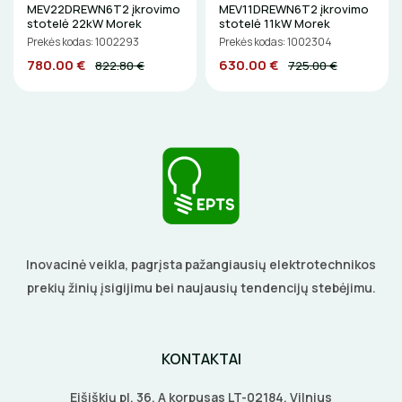
MEV22DREWN6T2 įkrovimo
MEV11DREWN6T2 įkrovimo
DAIKTADĖŽĖS
stotelė 22kW Morek
stotelė 11kW Morek
Prekės kodas: 1002293
Prekės kodas: 1002304
780.00 €
630.00 €
822.80 €
725.00 €
ŽIBINTUVĖLIAI
PRATRAUKIKLIAI
BŪGNAI KABELIŲ VYNIOJIMUI
GRĘŽIMO KARŪNOS, GRĄŽTAI
GULSČIUKAI
Inovacinė veikla, pagrįsta pažangiausių elektrotechnikos
prekių žinių įsigijimu bei naujausių tendencijų stebėjimu.
ETIKEČIŲ SPAUSDINTUVAI
PJOVIMO ĮRANKIAI
KONTAKTAI
KALIMO ĮRANKIAI
Eišiškių pl. 36, A korpusas LT-02184, Vilnius