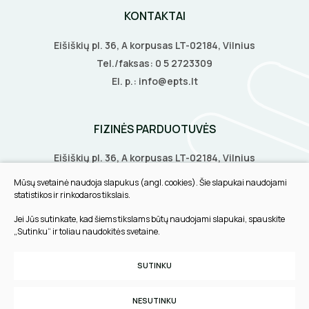
KONTAKTAI
DAIKTADĖŽĖS
Eišiškių pl. 36, A korpusas LT-02184, Vilnius
ŽIBINTUVĖLIAI
Tel./faksas:
0 5 2723309
El. p.:
info@epts.lt
PRATRAUKIKLIAI
BŪGNAI KABELIŲ VYNIOJIMUI
FIZINĖS PARDUOTUVĖS
GRĘŽIMO KARŪNOS, GRĄŽTAI
Eišiškių pl. 36, A korpusas LT-02184, Vilnius
Biruliškių g. 8, LT-52168, Kaunas
Mūsų svetainė naudoja slapukus (angl. cookies). Šie slapukai naudojami
GULSČIUKAI
Tilžės g. 60, LT-91108, Klaipėda
statistikos ir rinkodaros tikslais.
Jei Jūs sutinkate, kad šiems tikslams būtų naudojami slapukai, spauskite
ETIKEČIŲ SPAUSDINTUVAI
INFORMACIJA
„Sutinku“ ir toliau naudokitės svetaine.
Pirkimo taisyklės
PJOVIMO ĮRANKIAI
SUTINKU
Slapukų parinktys
KALIMO ĮRANKIAI
Privatumo politika
NESUTINKU