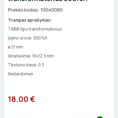
Priedai
SKAITIKLIAI
GNYBTAI
Valdikliai, pulteliai
Pirties apšvietimas
Prekės kodas: 10040080
Judesio davikliai
Augalų apšvietimas
APSAUGA NUO VIRŠĮTAMPIŲ
ANTGALIAI
Trumpas aprašymas:
Šviestuvų priedai
TAIBB tipo transformatorius
VARIKLIO JUNGIKLIAI
KABELIAI, LAIDAI
Įėjimo srovė: 300/5A
MYGTUKAI
ILGIKLIAI/ KIŠTUKAI
ø 21 mm
Išmatavimai: 16x12,5 mm
IŠMANŪS NAMAI
IZOLIACINĖS JUOSTOS
Tikslumo klasė: 0,5
DŪMŲ DETEKTORIAI
SANDARIKLIAI
Neišardomas
SROVĖS TRANSFORMATORIAI
TERMO VAMZDELIAI, PIRŠTINĖS
18.00 €
TVIRTINIMO DETALĖS
ATSUKTUVAI
GRINDINĖS DĖŽUTĖS