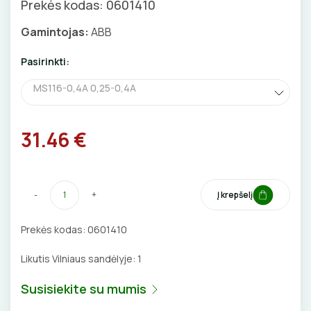
Prekės kodas: 0601410
Priedai
SKAITIKLIAI
GNYBTAI
Valdikliai, pulteliai
Pirties apšvietimas
Gamintojas:
ABB
Judesio davikliai
Augalų apšvietimas
APSAUGA NUO VIRŠĮTAMPIŲ
ANTGALIAI
Pasirinkti:
Šviestuvų priedai
VARIKLIO JUNGIKLIAI
KABELIAI, LAIDAI
MS116-0,4A 0,25-0,4A
MYGTUKAI
ILGIKLIAI/ KIŠTUKAI
31.46 €
IŠMANŪS NAMAI
IZOLIACINĖS JUOSTOS
DŪMŲ DETEKTORIAI
SANDARIKLIAI
-
+
Į krepšelį
SROVĖS TRANSFORMATORIAI
TERMO VAMZDELIAI, PIRŠTINĖS
Prekės kodas:
0601410
Likutis Vilniaus sandėlyje:
1
TVIRTINIMO DETALĖS
Susisiekite su mumis
ATSUKTUVAI
GRINDINĖS DĖŽUTĖS