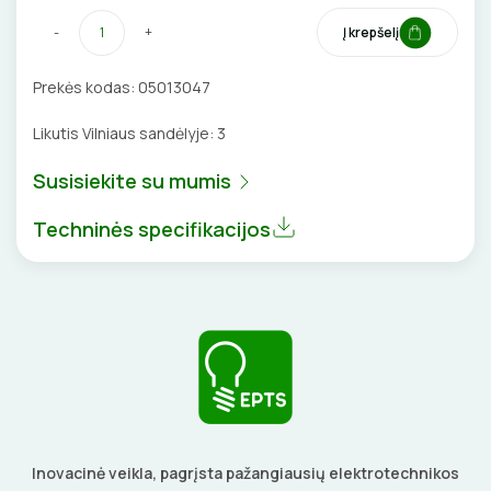
VENTILIATORIAI
-
+
Į krepšelį
BATERIJOS
Prekės kodas:
05013047
Likutis Vilniaus sandėlyje:
3
EL. SKAMBUČIAI
Susisiekite su mumis
ŽAIBOSAUGA IR ĮŽEMINIMAS
Techninės specifikacijos
GELINĖS JUNGTYS
ĮKROVIMO SPRENDIMAI
Įkrovimo stotelės
ATSUKTUVAI
AUTOMATINIAI JUNGIKLIAI
Įkrovimo kabeliai
ELEKTRINIS ŠILDYMAS
REPLĖS
KONTAKTORIAI
Inovacinė veikla, pagrįsta pažangiausių elektrotechnikos
Nešiojami įkrovikliai