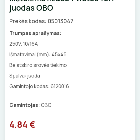
juodas OBO
GNYBTAI
Valdikliai, pulteliai
Pirties apšvietimas
Judesio davikliai
Augalų apšvietimas
Prekės kodas: 05013047
ANTGALIAI
Šviestuvų priedai
Trumpas aprašymas:
KABELIAI, LAIDAI
250V, 10/16A
Išmatavimai (mm): 45x45
ILGIKLIAI/ KIŠTUKAI
Be atskiro srovės tiekimo
IZOLIACINĖS JUOSTOS
Spalva: juoda
SANDARIKLIAI
Gamintojo kodas: 6120016
TERMO VAMZDELIAI, PIRŠTINĖS
Gamintojas:
OBO
TVIRTINIMO DETALĖS
4.84 €
GRINDINĖS DĖŽUTĖS