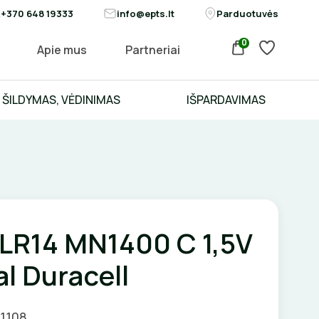
+370 648 19333
info@epts.lt
Parduotuvės
0
Apie mus
Partneriai
ŠILDYMAS, VĖDINIMAS
IŠPARDAVIMAS
 LR14 MN1400 C 1,5V
al Duracell
01108