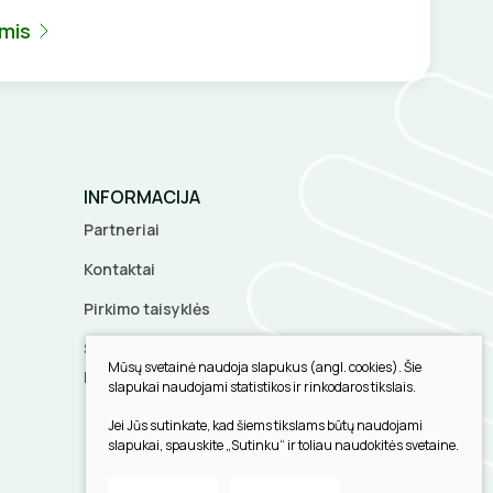
umis
INFORMACIJA
Partneriai
Kontaktai
Pirkimo taisyklės
Slapukų parinktys
Mūsų svetainė naudoja slapukus (angl. cookies). Šie
Privatumo politika
slapukai naudojami statistikos ir rinkodaros tikslais.
Jei Jūs sutinkate, kad šiems tikslams būtų naudojami
slapukai, spauskite „Sutinku“ ir toliau naudokitės svetaine.
Sukurta:
TEXUS