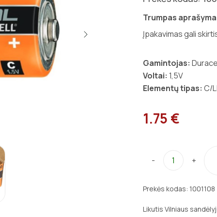
Trumpas aprašyma
Įpakavimas gali skirti
Gamintojas:
Durace
Voltai:
1,5V
Elementų tipas:
C/L
1.75 €
-
+
Prekės kodas:
1001108
Likutis Vilniaus sandėly