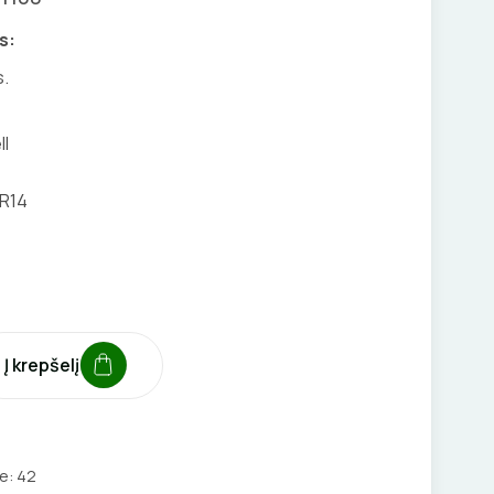
s:
s.
ll
R14
Į krepšelį
je:
42