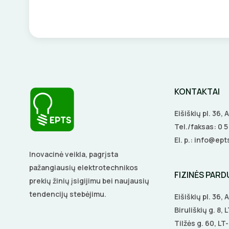
KONTAKTAI
Eišiškių pl. 36,
Tel./faksas:
0 
El. p.:
info@epts
Inovacinė veikla, pagrįsta
pažangiausių elektrotechnikos
FIZINĖS PAR
prekių žinių įsigijimu bei naujausių
tendencijų stebėjimu.
Eišiškių pl. 36,
Biruliškių g. 8,
Tilžės g. 60, LT