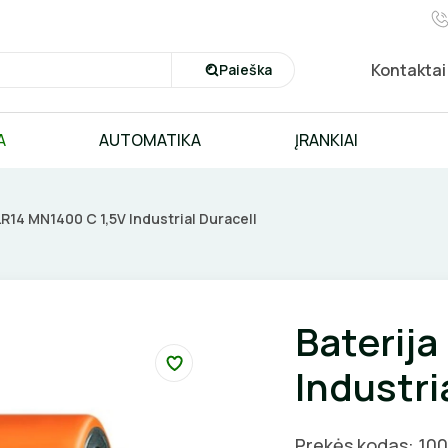
Kontaktai
Paieška
A
AUTOMATIKA
ĮRANKIAI
LR14 MN1400 C 1,5V Industrial Duracell
Baterija
Industri
Prekės kodas: 10