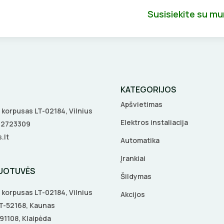
Susisiekite su m
KATEGORIJOS
Apšvietimas
 A korpusas LT-02184, Vilnius
Elektros instaliacija
5 2723309
.lt
Automatika
Įrankiai
DUOTUVĖS
Šildymas
 A korpusas LT-02184, Vilnius
Akcijos
 LT-52168, Kaunas
-91108, Klaipėda