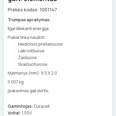
GNYBTAI
Valdikliai, pulteliai
Pirties apšvietimas
Prekės kodas: 1001147
Judesio davikliai
Augalų apšvietimas
ANTGALIAI
Trumpas aprašymas:
Šviestuvų priedai
Ilgai išliekanti energija.
KABELIAI, LAIDAI
Puikiai tinka naudoti:
Medicinos prietaisuose
ILGIKLIAI/ KIŠTUKAI
Laikrodžiuose
Žaisluose
IZOLIACINĖS JUOSTOS
Skaičiuotuvose
SANDARIKLIAI
Matmenys (mm): 9.5 X 2.0
0.007 kg.
TERMO VAMZDELIAI, PIRŠTINĖS
Įpakavimas gali skirtis.
TVIRTINIMO DETALĖS
Gamintojas:
Duracell
GRINDINĖS DĖŽUTĖS
Voltai:
1,55V