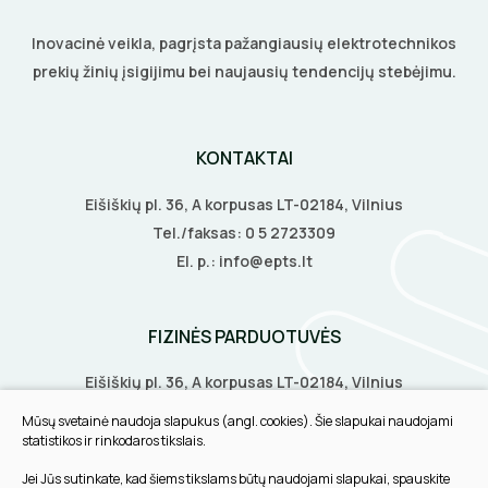
Šildymo kilimėliai
VANDENINIS ŠILDYMAS
PRESAI
KIRTIKLIAI
Stovai stotelėms
Inovacinė veikla, pagrįsta pažangiausių elektrotechnikos
Šildymo kabeliai
prekių žinių įsigijimu bei naujausių tendencijų stebėjimu.
Grindų šildymo vamzdžiai
VAMZDŽIŲ ŠILDYMAS
Dinaminis valdymas
PEILIAI
RELĖS
Termostatai
Grindų šildymo kolektoriai
Priedai
Vamzdžių apsauga nuo užšalimo
APSAUGA NUO APLEDĖJIMO
KIRPIMO ĮRANKIAI
SKAITIKLIAI
Veidrodžių apsauga nuo rasojimo
Terminės pavaro kolektoriams
KONTAKTAI
Vamzdžių temperatūros palaikymas
Latakų, lietvamzdžių ir stogų apsauga nuo
Instaliaciniai priedai
ŠILDYMO VALDYMAS
IZOLIACIJOS NUĖMIMO ĮRANKIAI
APSAUGA NUO VIRŠĮTAMPIŲ
Termostatai
apledėjimo
Eišiškių pl. 36, A korpusas LT-02184, Vilnius
Izoliacinės plokštės
Tel./faksas:
0 5 2723309
Radiatorių termostatai
Laiptų ir įvažiavimų apsauga nuo apledėjimo
MATAVIMO ĮRANKIAI
VARIKLIO JUNGIKLIAI
El. p.:
info@epts.lt
Šildytuvai
Kolektorinės spintelės
ĮRANKIŲ RINKINIAI
MYGTUKAI
Izoliacinės plokštės
FIZINĖS PARDUOTUVĖS
PIRŠTINĖS
IŠMANŪS NAMAI
Eišiškių pl. 36, A korpusas LT-02184, Vilnius
CHEMIJA
DŪMŲ DETEKTORIAI
Biruliškių g. 8, LT-52168, Kaunas
Mūsų svetainė naudoja slapukus (angl. cookies). Šie slapukai naudojami
Tilžės g. 60, LT-91108, Klaipėda
statistikos ir rinkodaros tikslais.
DAIKTADĖŽĖS
SROVĖS TRANSFORMATORIAI
Jei Jūs sutinkate, kad šiems tikslams būtų naudojami slapukai, spauskite