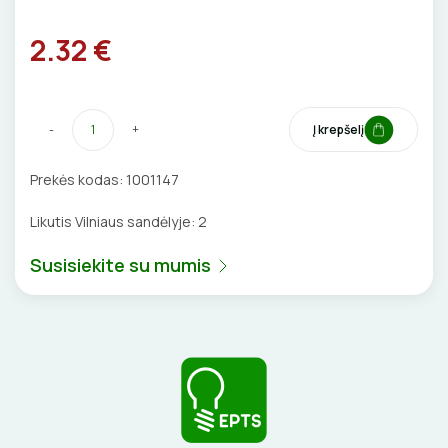
VENTILIATORIAI
2.32 €
BATERIJOS
EL. SKAMBUČIAI
-
+
Į krepšelį
ŽAIBOSAUGA IR ĮŽEMINIMAS
Prekės kodas:
1001147
Likutis Vilniaus sandėlyje:
2
GELINĖS JUNGTYS
Susisiekite su mumis
ĮKROVIMO SPRENDIMAI
Įkrovimo stotelės
ATSUKTUVAI
AUTOMATINIAI JUNGIKLIAI
Įkrovimo kabeliai
ELEKTRINIS ŠILDYMAS
REPLĖS
KONTAKTORIAI
Nešiojami įkrovikliai