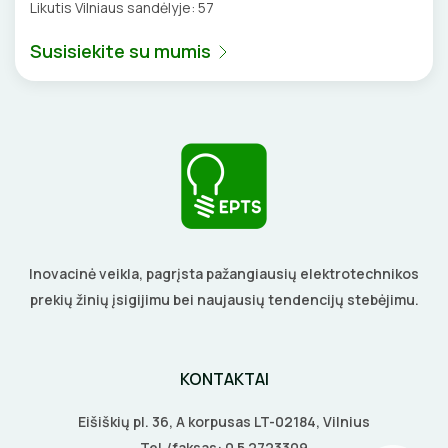
Likutis Vilniaus sandėlyje:
57
VENTILIATORIAI
Susisiekite su mumis
BATERIJOS
EL. SKAMBUČIAI
ŽAIBOSAUGA IR ĮŽEMINIMAS
GELINĖS JUNGTYS
Inovacinė veikla, pagrįsta pažangiausių elektrotechnikos
prekių žinių įsigijimu bei naujausių tendencijų stebėjimu.
ĮKROVIMO SPRENDIMAI
Įkrovimo stotelės
ATSUKTUVAI
AUTOMATINIAI JUNGIKLIAI
KONTAKTAI
Įkrovimo kabeliai
ELEKTRINIS ŠILDYMAS
Eišiškių pl. 36, A korpusas LT-02184, Vilnius
REPLĖS
KONTAKTORIAI
Nešiojami įkrovikliai
Tel./faksas:
0 5 2723309