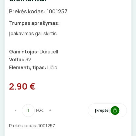
GNYBTAI
Valdikliai, pulteliai
Pirties apšvietimas
Prekės kodas: 1001257
Judesio davikliai
Augalų apšvietimas
ANTGALIAI
Trumpas aprašymas:
Šviestuvų priedai
Įpakavimas gali skirtis.
KABELIAI, LAIDAI
Gamintojas:
Duracell
ILGIKLIAI/ KIŠTUKAI
Voltai:
3V
Elementų tipas:
Ličio
IZOLIACINĖS JUOSTOS
SANDARIKLIAI
2.90 €
TERMO VAMZDELIAI, PIRŠTINĖS
-
POK.
+
Į krepšelį
TVIRTINIMO DETALĖS
Prekės kodas:
1001257
GRINDINĖS DĖŽUTĖS