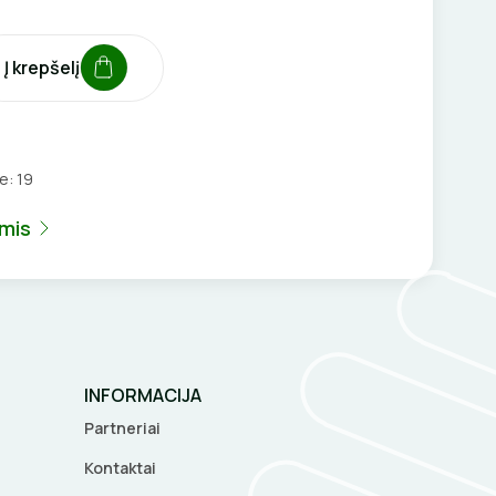
Į krepšelį
je:
19
umis
INFORMACIJA
Partneriai
Kontaktai