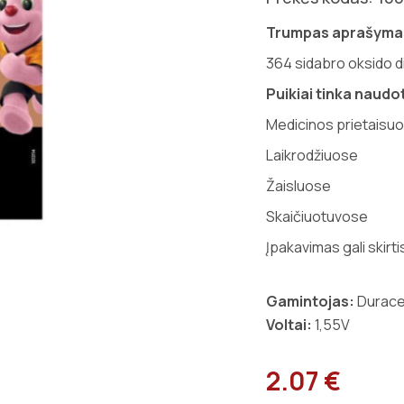
Trumpas aprašyma
364 sidabro oksido di
Puikiai tinka naudot
Medicinos prietaisu
Laikrodžiuose
Žaisluose
Skaičiuotuvose
Įpakavimas gali skirti
Gamintojas:
Durace
Voltai:
1,55V
2.07 €