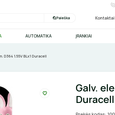
Kontaktai
Paieška
A
AUTOMATIKA
ĮRANKIAI
m. D364 1.55V BLx1 Duracell
Galv. el
Duracell
Prekės kodas: 10