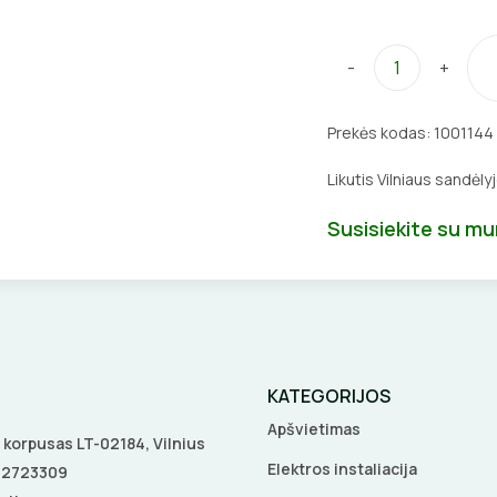
-
+
Prekės kodas:
1001144
Likutis Vilniaus sandėly
Susisiekite su m
KATEGORIJOS
Apšvietimas
 A korpusas LT-02184, Vilnius
Elektros instaliacija
5 2723309