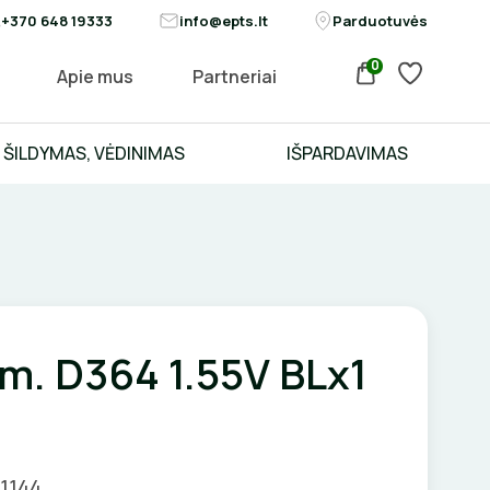
+370 648 19333
info@epts.lt
Parduotuvės
0
Apie mus
Partneriai
ŠILDYMAS, VĖDINIMAS
IŠPARDAVIMAS
em. D364 1.55V BLx1
01144