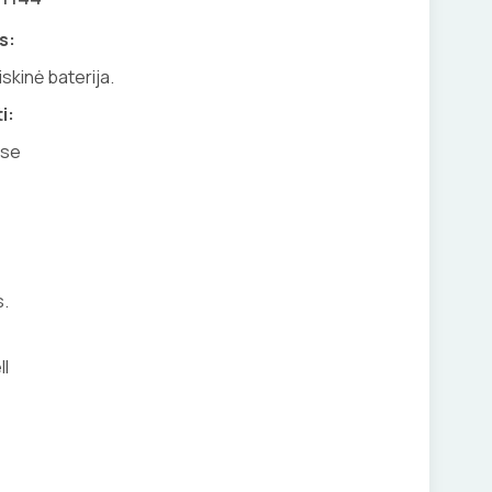
s:
skinė baterija.
i:
ose
s.
ll