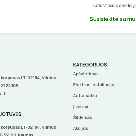
Likutis Vilniaus sandėly
Susisiekite su m
KATEGORIJOS
Apšvietimas
 A korpusas LT-02184, Vilnius
Elektros instaliacija
5 2723309
.lt
Automatika
Įrankiai
DUOTUVĖS
Šildymas
 A korpusas LT-02184, Vilnius
Akcijos
 LT-52168, Kaunas