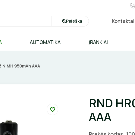
Kontaktai
Paieška
A
AUTOMATIKA
ĮRANKIAI
3 NiMH 950mAh AAA
RND HR
AAA
Prekės kodas: 10