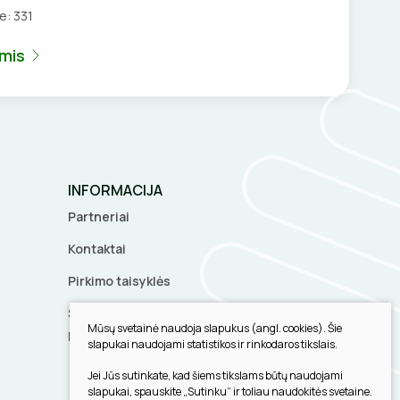
je:
331
umis
INFORMACIJA
Partneriai
Kontaktai
Pirkimo taisyklės
Slapukų parinktys
Mūsų svetainė naudoja slapukus (angl. cookies). Šie
Privatumo politika
slapukai naudojami statistikos ir rinkodaros tikslais.
Jei Jūs sutinkate, kad šiems tikslams būtų naudojami
slapukai, spauskite „Sutinku“ ir toliau naudokitės svetaine.
Sukurta: