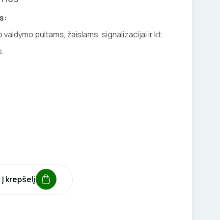
s:
valdymo pultams, žaislams, signalizacijai ir kt.
s.
Į krepšelį