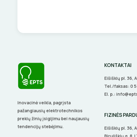
KONTAKTAI
Eišiškių pl. 36,
Tel./faksas:
0 
El. p.:
info@epts
Inovacinė veikla, pagrįsta
pažangiausių elektrotechnikos
FIZINĖS PAR
prekių žinių įsigijimu bei naujausių
tendencijų stebėjimu.
Eišiškių pl. 36,
Biruliškių g. 8,