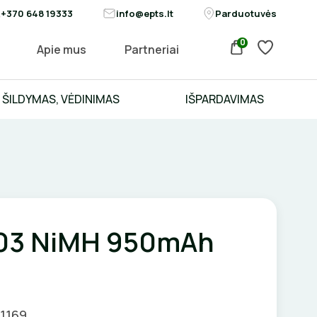
+370 648 19333
info@epts.lt
Parduotuvės
0
Apie mus
Partneriai
ŠILDYMAS, VĖDINIMAS
IŠPARDAVIMAS
03 NiMH 950mAh
01169