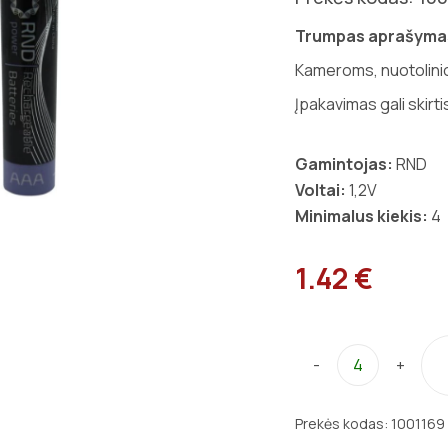
Trumpas aprašyma
Kameroms, nuotolinio 
Įpakavimas gali skirti
Gamintojas:
RND
Voltai:
1,2V
Minimalus kiekis:
4
1.42 €
-
+
Prekės kodas:
1001169