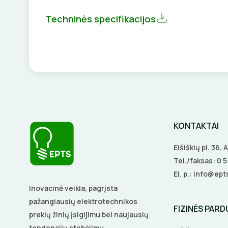
Techninės specifikacijos
KONTAKTAI
Eišiškių pl. 36,
Tel./faksas:
0 
El. p.:
info@epts
Inovacinė veikla, pagrįsta
pažangiausių elektrotechnikos
FIZINĖS PAR
prekių žinių įsigijimu bei naujausių
tendencijų stebėjimu.