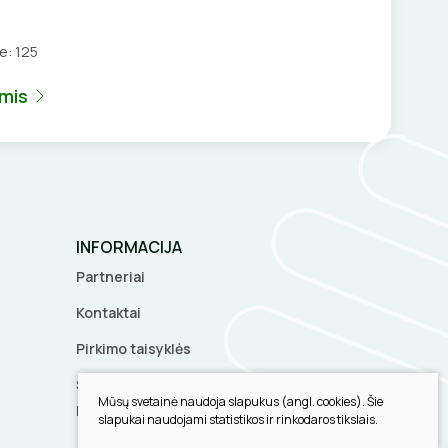
je:
125
umis
INFORMACIJA
Partneriai
Kontaktai
Pirkimo taisyklės
Slapukų parinktys
Mūsų svetainė naudoja slapukus (angl. cookies). Šie
Privatumo politika
slapukai naudojami statistikos ir rinkodaros tikslais.