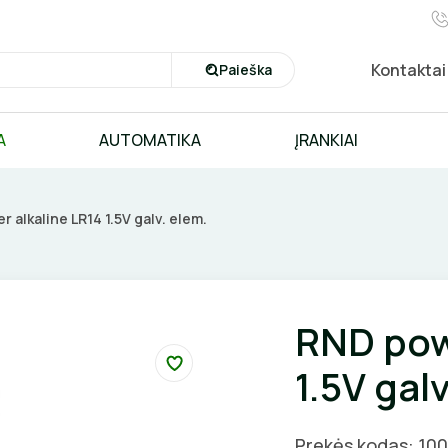
Kontaktai
Paieška
A
AUTOMATIKA
ĮRANKIAI
 alkaline LR14 1.5V galv. elem.
RND pow
1.5V galv
Prekės kodas: 100