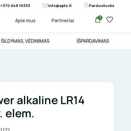
+370 648 19333
info@epts.lt
Parduotuvės
0
Apie mus
Partneriai
ŠILDYMAS, VĖDINIMAS
IŠPARDAVIMAS
er alkaline LR14
. elem.
1171