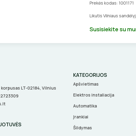
Prekės kodas:
1001171
Likutis Vilniaus sandėly
Susisiekite su m
KATEGORIJOS
Apšvietimas
 A korpusas LT-02184, Vilnius
Elektros instaliacija
5 2723309
.lt
Automatika
Įrankiai
DUOTUVĖS
Šildymas