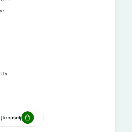
s:
R14
Į krepšelį