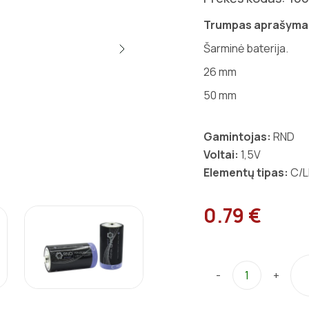
Trumpas aprašyma
Šarminė baterija.
26
mm
50
mm
Gamintojas:
RND
Voltai:
1,5V
Elementų tipas:
C/L
0.79 €
-
+