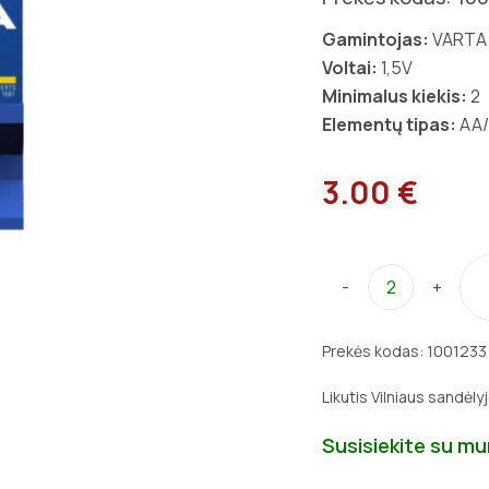
Gamintojas:
VARTA
Voltai:
1,5V
Minimalus kiekis:
2
Elementų tipas:
AA/
3.00 €
-
+
Prekės kodas:
1001233
Likutis Vilniaus sandėly
Susisiekite su m