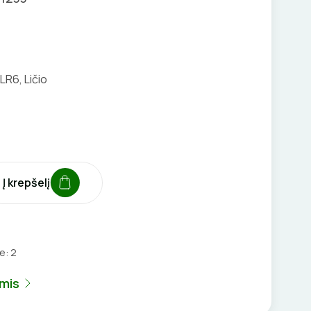
LR6, Ličio
Į krepšelį
je:
2
umis