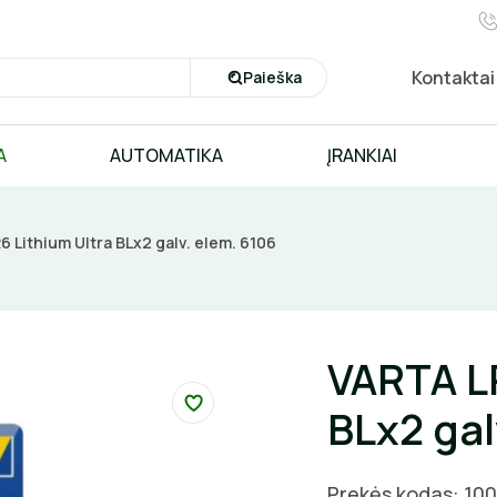
Kontaktai
Paieška
A
AUTOMATIKA
ĮRANKIAI
 Lithium Ultra BLx2 galv. elem. 6106
VARTA LR
BLx2 gal
Prekės kodas: 10