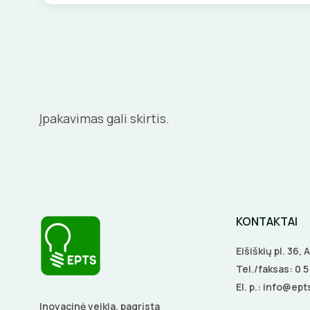
Įpakavimas gali skirtis.
KONTAKTAI
Eišiškių pl. 36,
Tel./faksas:
0 
El. p.:
info@epts
Inovacinė veikla, pagrįsta