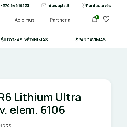
+370 648 19333
info@epts.lt
Parduotuvės
0
Apie mus
Partneriai
ŠILDYMAS, VĖDINIMAS
IŠPARDAVIMAS
6 Lithium Ultra
v. elem. 6106
01233