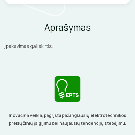
VENTILIATORIAI
BATERIJOS
Aprašymas
EL. SKAMBUČIAI
Įpakavimas gali skirtis.
ŽAIBOSAUGA IR ĮŽEMINIMAS
GELINĖS JUNGTYS
ĮKROVIMO SPRENDIMAI
Įkrovimo stotelės
ATSUKTUVAI
AUTOMATINIAI JUNGIKLIAI
Inovacinė veikla, pagrįsta pažangiausių elektrotechnikos
Įkrovimo kabeliai
prekių žinių įsigijimu bei naujausių tendencijų stebėjimu.
ELEKTRINIS ŠILDYMAS
REPLĖS
KONTAKTORIAI
Nešiojami įkrovikliai