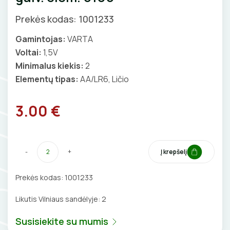
GNYBTAI
Valdikliai, pulteliai
Pirties apšvietimas
Prekės kodas: 1001233
Judesio davikliai
Augalų apšvietimas
ANTGALIAI
Gamintojas:
VARTA
Šviestuvų priedai
Voltai:
1,5V
KABELIAI, LAIDAI
Minimalus kiekis:
2
Elementų tipas:
AA/LR6, Ličio
ILGIKLIAI/ KIŠTUKAI
3.00 €
IZOLIACINĖS JUOSTOS
SANDARIKLIAI
-
+
Į krepšelį
TERMO VAMZDELIAI, PIRŠTINĖS
Prekės kodas:
1001233
TVIRTINIMO DETALĖS
Likutis Vilniaus sandėlyje:
2
GRINDINĖS DĖŽUTĖS
Susisiekite su mumis