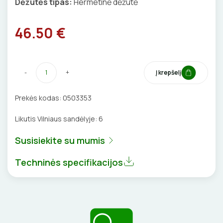
Dėžutės tipas:
Hermetinė dėžutė
VENTILIATORIAI
46.50 €
BATERIJOS
EL. SKAMBUČIAI
-
+
Į krepšelį
ŽAIBOSAUGA IR ĮŽEMINIMAS
Prekės kodas:
0503353
GELINĖS JUNGTYS
Likutis Vilniaus sandėlyje:
6
Susisiekite su mumis
Techninės specifikacijos
ĮKROVIMO SPRENDIMAI
Įkrovimo stotelės
ATSUKTUVAI
AUTOMATINIAI JUNGIKLIAI
Įkrovimo kabeliai
ELEKTRINIS ŠILDYMAS
REPLĖS
KONTAKTORIAI
Nešiojami įkrovikliai