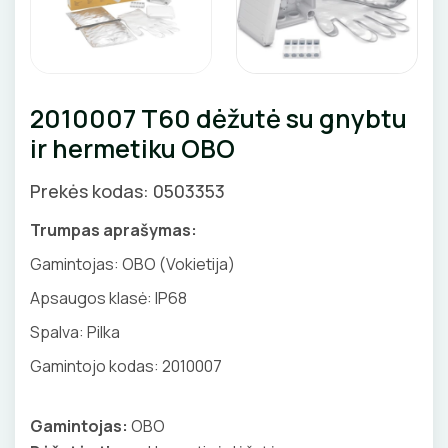
GNYBTAI
Valdikliai, pulteliai
Pirties apšvietimas
Judesio davikliai
Augalų apšvietimas
ANTGALIAI
Šviestuvų priedai
2010007 T60 dėžutė su gnybtu
KABELIAI, LAIDAI
ir hermetiku OBO
ILGIKLIAI/ KIŠTUKAI
Prekės kodas: 0503353
IZOLIACINĖS JUOSTOS
Trumpas aprašymas:
Gamintojas: OBO (Vokietija)
SANDARIKLIAI
Apsaugos klasė: IP68
TERMO VAMZDELIAI, PIRŠTINĖS
Spalva: Pilka
Gamintojo kodas: 2010007
TVIRTINIMO DETALĖS
GRINDINĖS DĖŽUTĖS
Gamintojas:
OBO