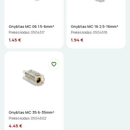
ŽIBINTUVĖLIAI
PRATRAUKIKLIAI
Gnybtas MC 06 1.5-6mm²
Gnybtas MC 16 2.5-16mm²
Prekės kodas: 0504517
Prekės kodas: 0504518
BŪGNAI KABELIŲ VYNIOJIMUI
1.45 €
1.94 €
GRĘŽIMO KARŪNOS, GRĄŽTAI
GULSČIUKAI
ETIKEČIŲ SPAUSDINTUVAI
PJOVIMO ĮRANKIAI
KALIMO ĮRANKIAI
Gnybtas MC 35 6-35mm²
Prekės kodas: 0504602
LITAVIMO, KLIJAVIMO ĮRANKIAI
4.45 €