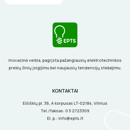
ELEKTRINIAI ĮRANKIAI
ŽYMEKLIAI
Inovacinė veikla, pagrįsta pažangiausių elektrotechnikos
prekių žinių įsigijimu bei naujausių tendencijų stebėjimu.
KONTAKTAI
Eišiškių pl. 36, A korpusas LT-02184, Vilnius
Tel./faksas:
0 5 2723309
El. p.:
info@epts.lt