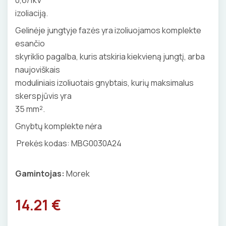
izoliaciją.
VENTILIATORIAI
Gelinėje jungtyje fazės yra izoliuojamos komplekte
BATERIJOS
esančio
skyriklio pagalba, kuris atskiria kiekvieną jungtį, arba
EL. SKAMBUČIAI
naujoviškais
moduliniais izoliuotais gnybtais, kurių maksimalus
ŽAIBOSAUGA IR ĮŽEMINIMAS
skerspjūvis yra
35 mm².
GELINĖS JUNGTYS
Gnybtų komplekte nėra
Prekės kodas: MBG0030A24
ĮKROVIMO SPRENDIMAI
Gamintojas:
Morek
Įkrovimo stotelės
ATSUKTUVAI
AUTOMATINIAI JUNGIKLIAI
14.21 €
Įkrovimo kabeliai
ELEKTRINIS ŠILDYMAS
REPLĖS
KONTAKTORIAI
Nešiojami įkrovikliai