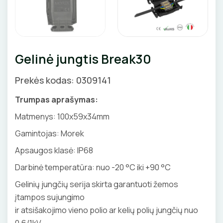
GNYBTAI
Valdikliai, pulteliai
Pirties apšvietimas
Judesio davikliai
Augalų apšvietimas
ANTGALIAI
Šviestuvų priedai
Gelinė jungtis Break30
KABELIAI, LAIDAI
Prekės kodas: 0309141
ILGIKLIAI/ KIŠTUKAI
Trumpas aprašymas:
IZOLIACINĖS JUOSTOS
Matmenys: 100x59x34mm
Gamintojas: Morek
SANDARIKLIAI
Apsaugos klasė: IP68
TERMO VAMZDELIAI, PIRŠTINĖS
Darbinė temperatūra: nuo -20 °C iki +90 °C
Gelinių jungčių serija skirta garantuoti žemos
TVIRTINIMO DETALĖS
įtampos sujungimo
ir atsišakojimo vieno polio ar kelių polių jungčių nuo
GRINDINĖS DĖŽUTĖS
0,6/1kV