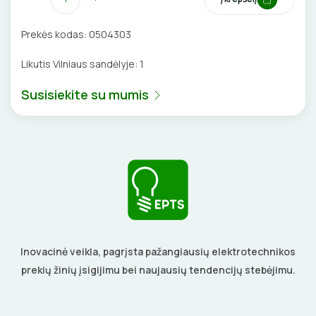
VENTILIATORIAI
Prekės kodas:
0504303
BATERIJOS
Likutis Vilniaus sandėlyje:
1
EL. SKAMBUČIAI
Susisiekite su mumis
ŽAIBOSAUGA IR ĮŽEMINIMAS
GELINĖS JUNGTYS
ĮKROVIMO SPRENDIMAI
Inovacinė veikla, pagrįsta pažangiausių elektrotechnikos
Įkrovimo stotelės
ATSUKTUVAI
AUTOMATINIAI JUNGIKLIAI
prekių žinių įsigijimu bei naujausių tendencijų stebėjimu.
Įkrovimo kabeliai
ELEKTRINIS ŠILDYMAS
REPLĖS
KONTAKTORIAI
Nešiojami įkrovikliai