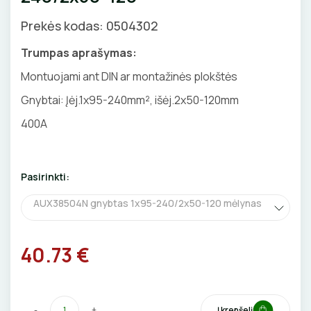
GNYBTAI
Valdikliai, pulteliai
Pirties apšvietimas
Prekės kodas: 0504302
Judesio davikliai
Augalų apšvietimas
ANTGALIAI
Trumpas aprašymas:
Šviestuvų priedai
Montuojami ant DIN ar montažinės plokštės
KABELIAI, LAIDAI
Gnybtai: Įėj.1x95-240mm², išėj.2x50-120mm
ILGIKLIAI/ KIŠTUKAI
400A
IZOLIACINĖS JUOSTOS
Pasirinkti:
SANDARIKLIAI
AUX38504N gnybtas 1x95-240/2x50-120 mėlynas
TERMO VAMZDELIAI, PIRŠTINĖS
40.73 €
TVIRTINIMO DETALĖS
GRINDINĖS DĖŽUTĖS
-
+
Į krepšelį