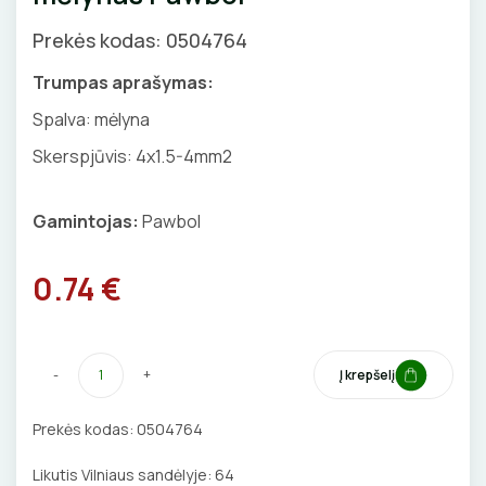
GNYBTAI
Valdikliai, pulteliai
Pirties apšvietimas
Prekės kodas: 0504764
Judesio davikliai
Augalų apšvietimas
ANTGALIAI
Trumpas aprašymas:
Šviestuvų priedai
Spalva: mėlyna
KABELIAI, LAIDAI
Skerspjūvis: 4x1.5-4mm2
ILGIKLIAI/ KIŠTUKAI
Gamintojas:
Pawbol
IZOLIACINĖS JUOSTOS
0.74 €
SANDARIKLIAI
TERMO VAMZDELIAI, PIRŠTINĖS
-
+
Į krepšelį
TVIRTINIMO DETALĖS
Prekės kodas:
0504764
GRINDINĖS DĖŽUTĖS
Likutis Vilniaus sandėlyje:
64