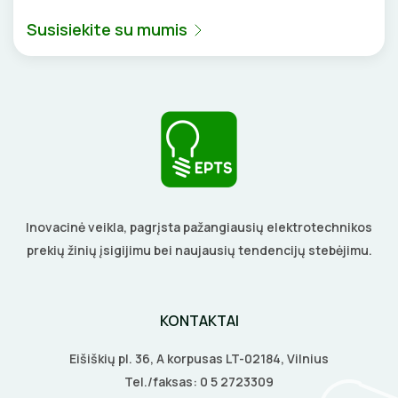
VENTILIATORIAI
Susisiekite su mumis
BATERIJOS
EL. SKAMBUČIAI
ŽAIBOSAUGA IR ĮŽEMINIMAS
GELINĖS JUNGTYS
Inovacinė veikla, pagrįsta pažangiausių elektrotechnikos
prekių žinių įsigijimu bei naujausių tendencijų stebėjimu.
ĮKROVIMO SPRENDIMAI
KONTAKTAI
Įkrovimo stotelės
ATSUKTUVAI
AUTOMATINIAI JUNGIKLIAI
Eišiškių pl. 36, A korpusas LT-02184, Vilnius
Įkrovimo kabeliai
ELEKTRINIS ŠILDYMAS
REPLĖS
KONTAKTORIAI
Tel./faksas:
0 5 2723309
Nešiojami įkrovikliai