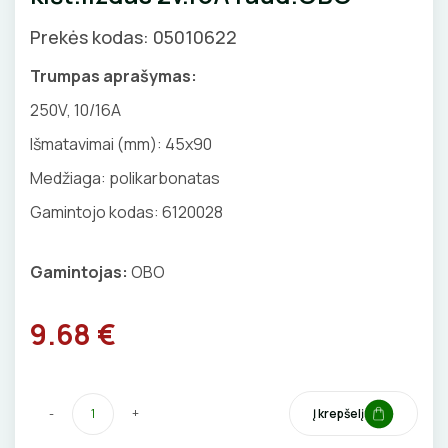
GNYBTAI
Valdikliai, pulteliai
Pirties apšvietimas
Prekės kodas: 05010622
Judesio davikliai
Augalų apšvietimas
ANTGALIAI
Trumpas aprašymas:
Šviestuvų priedai
250V, 10/16A
KABELIAI, LAIDAI
Išmatavimai (mm): 45x90
ILGIKLIAI/ KIŠTUKAI
Medžiaga: polikarbonatas
Gamintojo kodas: 6120028
IZOLIACINĖS JUOSTOS
Gamintojas:
OBO
SANDARIKLIAI
TERMO VAMZDELIAI, PIRŠTINĖS
9.68 €
TVIRTINIMO DETALĖS
-
+
Į krepšelį
GRINDINĖS DĖŽUTĖS