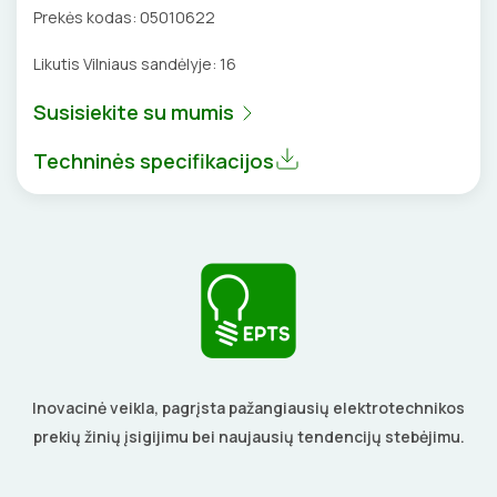
Prekės kodas:
05010622
VENTILIATORIAI
Likutis Vilniaus sandėlyje:
16
BATERIJOS
Susisiekite su mumis
EL. SKAMBUČIAI
Techninės specifikacijos
ŽAIBOSAUGA IR ĮŽEMINIMAS
GELINĖS JUNGTYS
ĮKROVIMO SPRENDIMAI
Inovacinė veikla, pagrįsta pažangiausių elektrotechnikos
Įkrovimo stotelės
ATSUKTUVAI
AUTOMATINIAI JUNGIKLIAI
prekių žinių įsigijimu bei naujausių tendencijų stebėjimu.
Įkrovimo kabeliai
ELEKTRINIS ŠILDYMAS
REPLĖS
KONTAKTORIAI
Nešiojami įkrovikliai