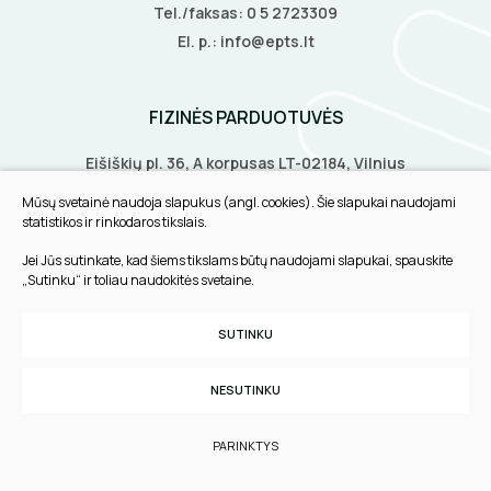
Tel./faksas:
0 5 2723309
ŽIBINTUVĖLIAI
El. p.:
info@epts.lt
PRATRAUKIKLIAI
FIZINĖS PARDUOTUVĖS
BŪGNAI KABELIŲ VYNIOJIMUI
Eišiškių pl. 36, A korpusas LT-02184, Vilnius
Biruliškių g. 8, LT-52168, Kaunas
GRĘŽIMO KARŪNOS, GRĄŽTAI
Mūsų svetainė naudoja slapukus (angl. cookies). Šie slapukai naudojami
Tilžės g. 60, LT-91108, Klaipėda
statistikos ir rinkodaros tikslais.
GULSČIUKAI
Jei Jūs sutinkate, kad šiems tikslams būtų naudojami slapukai, spauskite
INFORMACIJA
„Sutinku“ ir toliau naudokitės svetaine.
ETIKEČIŲ SPAUSDINTUVAI
Pirkimo taisyklės
SUTINKU
Slapukų parinktys
PJOVIMO ĮRANKIAI
Privatumo politika
NESUTINKU
KALIMO ĮRANKIAI
Sukurta:
TEXUS
PARINKTYS
LITAVIMO, KLIJAVIMO ĮRANKIAI