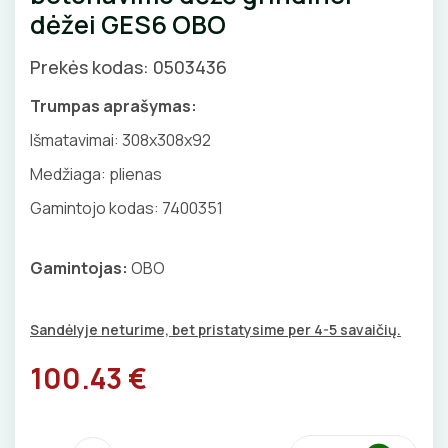
dėžei GES6 OBO
GNYBTAI
Valdikliai, pulteliai
Pirties apšvietimas
Judesio davikliai
Augalų apšvietimas
Prekės kodas: 0503436
ANTGALIAI
Šviestuvų priedai
Trumpas aprašymas:
KABELIAI, LAIDAI
Išmatavimai:
308x308x92
Medžiaga: plienas
ILGIKLIAI/ KIŠTUKAI
Gamintojo kodas: 7400351
IZOLIACINĖS JUOSTOS
Gamintojas:
OBO
SANDARIKLIAI
TERMO VAMZDELIAI, PIRŠTINĖS
Sandėlyje neturime, bet pristatysime per 4-5 savaičių.
100.43 €
TVIRTINIMO DETALĖS
GRINDINĖS DĖŽUTĖS