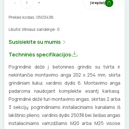
-
+
Į krepšelį
VENTILIATORIAI
Prekės kodas:
0503436
BATERIJOS
Likutis Vilniaus sandėlyje:
0
EL. SKAMBUČIAI
Susisiekite su mumis
ŽAIBOSAUGA IR ĮŽEMINIMAS
Techninės specifikacijos
GELINĖS JUNGTYS
Pogrindinė dėžė į betonines grindis su tvirta ir
nekintančia montavimo anga 202 x 254 mm, skirta
grindiniam liukui, vardinis dydis 6. Montavimo anga
padaroma naudojant komplekte esantį karkasą.
ĮKROVIMO SPRENDIMAI
Pogrindinė dėžė turi montavimo angas, skirtas 2 arba
Įkrovimo stotelės
3 sekcijų pogrindiniams instaliaciniams kanalams iš
ATSUKTUVAI
AUTOMATINIAI JUNGIKLIAI
lakštinio plieno, vardinis dydis 25038 bei šešias angas
Įkrovimo kabeliai
ELEKTRINIS ŠILDYMAS
REPLĖS
KONTAKTORIAI
instaliaciniams vamzdžiams M20 arba M25 visose
Nešiojami įkrovikliai