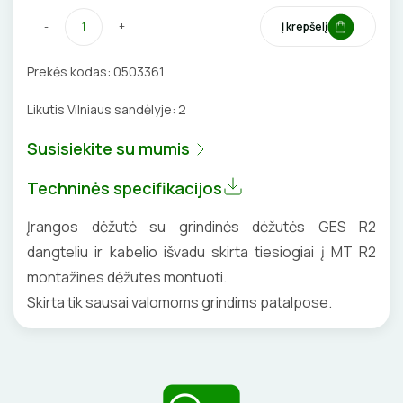
VENTILIATORIAI
-
+
Į krepšelį
BATERIJOS
Prekės kodas:
0503361
Likutis Vilniaus sandėlyje:
2
EL. SKAMBUČIAI
Susisiekite su mumis
ŽAIBOSAUGA IR ĮŽEMINIMAS
Techninės specifikacijos
GELINĖS JUNGTYS
Įrangos dėžutė su grindinės dėžutės GES R2
dangteliu ir kabelio išvadu skirta tiesiogiai į MT R2
montažines dėžutes montuoti.
ĮKROVIMO SPRENDIMAI
Skirta tik sausai valomoms grindims patalpose.
Įkrovimo stotelės
ATSUKTUVAI
AUTOMATINIAI JUNGIKLIAI
Įkrovimo kabeliai
ELEKTRINIS ŠILDYMAS
REPLĖS
KONTAKTORIAI
Nešiojami įkrovikliai