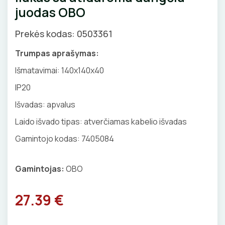
juodas OBO
GNYBTAI
Valdikliai, pulteliai
Pirties apšvietimas
Judesio davikliai
Augalų apšvietimas
Prekės kodas: 0503361
ANTGALIAI
Šviestuvų priedai
Trumpas aprašymas:
KABELIAI, LAIDAI
Išmatavimai:
140x140x40
IP20
ILGIKLIAI/ KIŠTUKAI
Išvadas: apvalus
IZOLIACINĖS JUOSTOS
Laido išvado tipas: atverčiamas kabelio išvadas
SANDARIKLIAI
Gamintojo kodas: 7405084
TERMO VAMZDELIAI, PIRŠTINĖS
Gamintojas:
OBO
TVIRTINIMO DETALĖS
27.39 €
GRINDINĖS DĖŽUTĖS