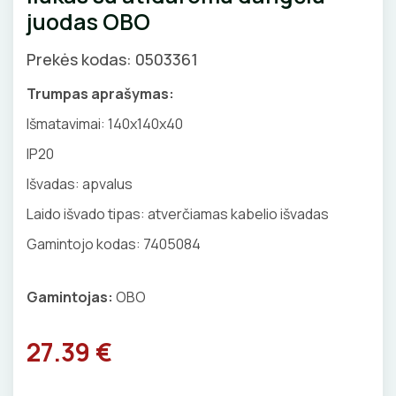
juodas OBO
GNYBTAI
Valdikliai, pulteliai
Pirties apšvietimas
Judesio davikliai
Augalų apšvietimas
Prekės kodas: 0503361
ANTGALIAI
Šviestuvų priedai
Trumpas aprašymas:
KABELIAI, LAIDAI
Išmatavimai:
140x140x40
IP20
ILGIKLIAI/ KIŠTUKAI
Išvadas: apvalus
IZOLIACINĖS JUOSTOS
Laido išvado tipas: atverčiamas kabelio išvadas
SANDARIKLIAI
Gamintojo kodas: 7405084
TERMO VAMZDELIAI, PIRŠTINĖS
Gamintojas:
OBO
TVIRTINIMO DETALĖS
27.39 €
GRINDINĖS DĖŽUTĖS