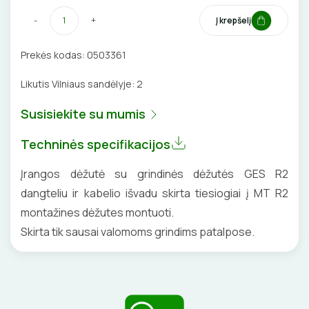
VENTILIATORIAI
-
+
Į krepšelį
BATERIJOS
Prekės kodas:
0503361
Likutis Vilniaus sandėlyje:
2
EL. SKAMBUČIAI
Susisiekite su mumis
ŽAIBOSAUGA IR ĮŽEMINIMAS
Techninės specifikacijos
GELINĖS JUNGTYS
Įrangos dėžutė su grindinės dėžutės GES R2
dangteliu ir kabelio išvadu skirta tiesiogiai į MT R2
montažines dėžutes montuoti.
ĮKROVIMO SPRENDIMAI
Skirta tik sausai valomoms grindims patalpose.
Įkrovimo stotelės
ATSUKTUVAI
AUTOMATINIAI JUNGIKLIAI
Įkrovimo kabeliai
ELEKTRINIS ŠILDYMAS
REPLĖS
KONTAKTORIAI
Nešiojami įkrovikliai