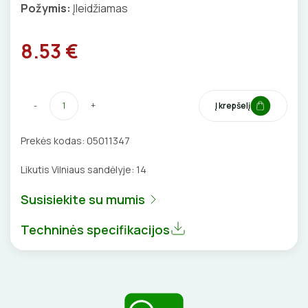
Požymis:
Įleidžiamas
VENTILIATORIAI
8.53 €
BATERIJOS
EL. SKAMBUČIAI
-
+
Į krepšelį
ŽAIBOSAUGA IR ĮŽEMINIMAS
Prekės kodas:
05011347
GELINĖS JUNGTYS
Likutis Vilniaus sandėlyje:
14
Susisiekite su mumis
ĮKROVIMO SPRENDIMAI
Techninės specifikacijos
Įkrovimo stotelės
ATSUKTUVAI
AUTOMATINIAI JUNGIKLIAI
Įkrovimo kabeliai
ELEKTRINIS ŠILDYMAS
REPLĖS
KONTAKTORIAI
Nešiojami įkrovikliai