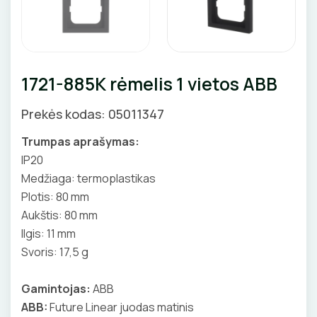
GNYBTAI
Valdikliai, pulteliai
Pirties apšvietimas
Judesio davikliai
Augalų apšvietimas
ANTGALIAI
Šviestuvų priedai
1721-885K rėmelis 1 vietos ABB
KABELIAI, LAIDAI
Prekės kodas: 05011347
ILGIKLIAI/ KIŠTUKAI
Trumpas aprašymas:
IZOLIACINĖS JUOSTOS
IP20
Medžiaga: termoplastikas
SANDARIKLIAI
Plotis: 80 mm
Aukštis: 80 mm
TERMO VAMZDELIAI, PIRŠTINĖS
Ilgis: 11 mm
Svoris: 17,5 g
TVIRTINIMO DETALĖS
Gamintojas:
ABB
GRINDINĖS DĖŽUTĖS
ABB:
Future Linear juodas matinis