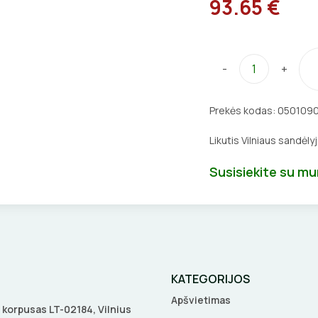
93.65 €
-
+
Prekės kodas:
050109
Likutis Vilniaus sandėly
Susisiekite su m
KATEGORIJOS
Apšvietimas
 A korpusas LT-02184, Vilnius