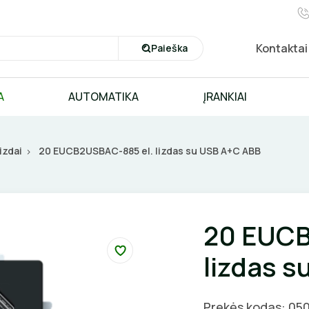
Kontaktai
Paieška
A
AUTOMATIKA
ĮRANKIAI
lizdai
20 EUCB2USBAC-885 el. lizdas su USB A+C ABB
20 EUCB
lizdas 
Prekės kodas: 05