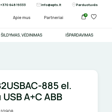
+370 648 19333
info@epts.lt
Parduotuvės
0
Apie mus
Partneriai
ŠILDYMAS, VĖDINIMAS
IŠPARDAVIMAS
2USBAC-885 el.
su USB A+C ABB
010908