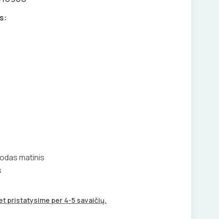
s:
uodas matinis
s
t pristatysime per 4-5 savaičių.