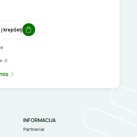
Į krepšelį
08
je:
0
umis
INFORMACIJA
Partneriai