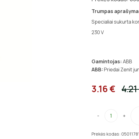
Trumpas aprašyma
Specialiai sukurta k
230 V
Gamintojas:
ABB
ABB:
Priedai Zenit ju
3.16 €
4.21
-
+
Prekės kodas:
0501178