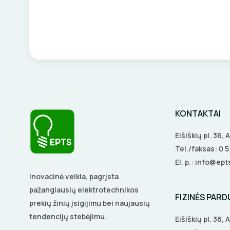
KONTAKTAI
Eišiškių pl. 36,
Tel./faksas:
0 
El. p.:
info@epts
Inovacinė veikla, pagrįsta
pažangiausių elektrotechnikos
FIZINĖS PAR
prekių žinių įsigijimu bei naujausių
tendencijų stebėjimu.
Eišiškių pl. 36,