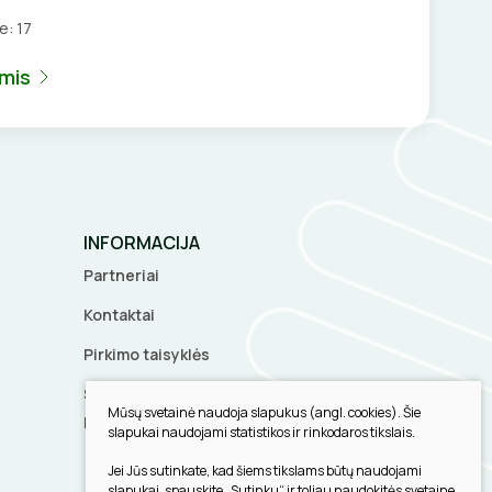
je:
17
umis
INFORMACIJA
Partneriai
Kontaktai
Pirkimo taisyklės
Slapukų parinktys
Mūsų svetainė naudoja slapukus (angl. cookies). Šie
Privatumo politika
slapukai naudojami statistikos ir rinkodaros tikslais.
Jei Jūs sutinkate, kad šiems tikslams būtų naudojami
slapukai, spauskite „Sutinku“ ir toliau naudokitės svetaine.