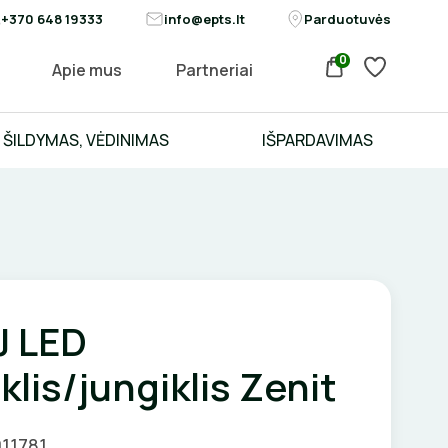
+370 648 19333
info@epts.lt
Parduotuvės
0
Apie mus
Partneriai
ŠILDYMAS, VĖDINIMAS
IŠPARDAVIMAS
J LED
klis/jungiklis Zenit
011781