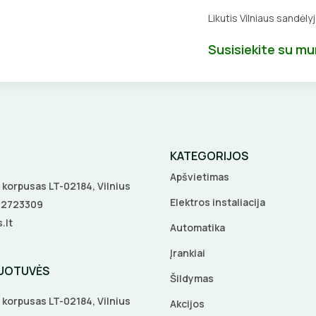
Likutis Vilniaus sandėly
Susisiekite su m
KATEGORIJOS
Apšvietimas
 A korpusas LT-02184, Vilnius
Elektros instaliacija
5 2723309
.lt
Automatika
Įrankiai
DUOTUVĖS
Šildymas
 A korpusas LT-02184, Vilnius
Akcijos