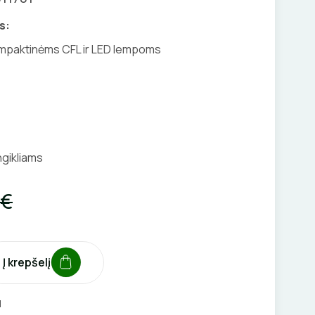
s:
ompaktinėms CFL ir LED lempoms
ngikliams
 €
Į krepšelį
1