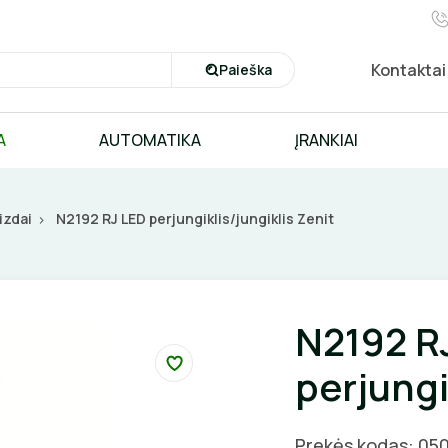
Kontaktai
Paieška
A
AUTOMATIKA
ĮRANKIAI
lizdai
N2192 RJ LED perjungiklis/jungiklis Zenit
N2192 R
perjungi
Prekės kodas: 05