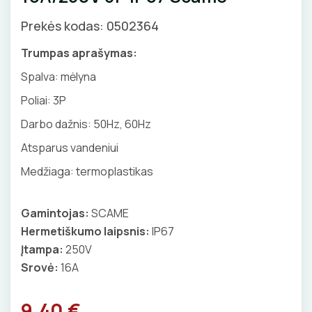
GNYBTAI
Valdikliai, pulteliai
Pirties apšvietimas
Prekės kodas: 0502364
Judesio davikliai
Augalų apšvietimas
ANTGALIAI
Trumpas aprašymas:
Šviestuvų priedai
Spalva: mėlyna
KABELIAI, LAIDAI
Poliai:
3P
ILGIKLIAI/ KIŠTUKAI
Darbo dažnis: 50Hz, 60Hz
Atsparus vandeniui
IZOLIACINĖS JUOSTOS
Medžiaga: termoplastikas
SANDARIKLIAI
Gamintojas:
SCAME
TERMO VAMZDELIAI, PIRŠTINĖS
Hermetiškumo laipsnis:
IP67
Įtampa:
250V
TVIRTINIMO DETALĖS
Srovė:
16A
GRINDINĖS DĖŽUTĖS
9.40 €