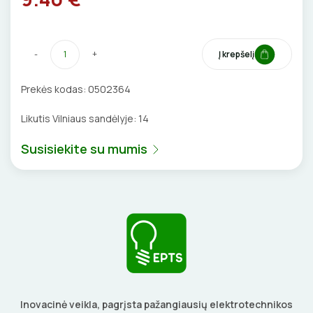
VENTILIATORIAI
BATERIJOS
-
+
Į krepšelį
EL. SKAMBUČIAI
Prekės kodas:
0502364
Likutis Vilniaus sandėlyje:
14
ŽAIBOSAUGA IR ĮŽEMINIMAS
Susisiekite su mumis
GELINĖS JUNGTYS
ĮKROVIMO SPRENDIMAI
Įkrovimo stotelės
ATSUKTUVAI
AUTOMATINIAI JUNGIKLIAI
Įkrovimo kabeliai
ELEKTRINIS ŠILDYMAS
REPLĖS
KONTAKTORIAI
Inovacinė veikla, pagrįsta pažangiausių elektrotechnikos
Nešiojami įkrovikliai